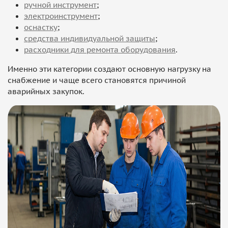
ручной инструмент
;
электроинструмент
;
оснастку
;
средства индивидуальной защиты
;
расходники для ремонта оборудования
.
Именно эти категории создают основную нагрузку на
снабжение и чаще всего становятся причиной
аварийных закупок.