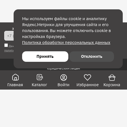
Мы используем файлы cookie и аналитику
Яндекс.Метрики для улучшения сайта и его
Закажите обратный звонок — в течение 10 минут мы с Вами свяжемся!
пользования. Вы можете отключить cookie в
настройках браузера.
Политика обработки персональных данных
Даю согласие на
обработку моих персональных данных
, а также соглашаюсь с
политикой конфиденциальности
Принять
Отклонить
Юридическим лицам
Акции
Вакансии
Главная
Каталог
Войти
Избранное
Корзина
Контакты
Покупателям
О нас
О компании
Блог
Реквизиты
Контакты: