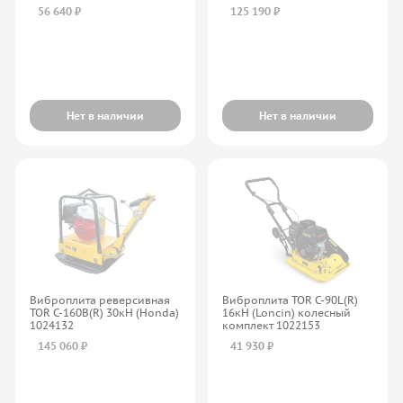
1025045
56 640 ₽
125 190 ₽
Нет в наличии
Нет в наличии
Виброплита реверсивная
Виброплита TOR C-90L(R)
TOR C-160B(R) 30кН (Honda)
16кН (Loncin) колесный
1024132
комплект 1022153
145 060 ₽
41 930 ₽