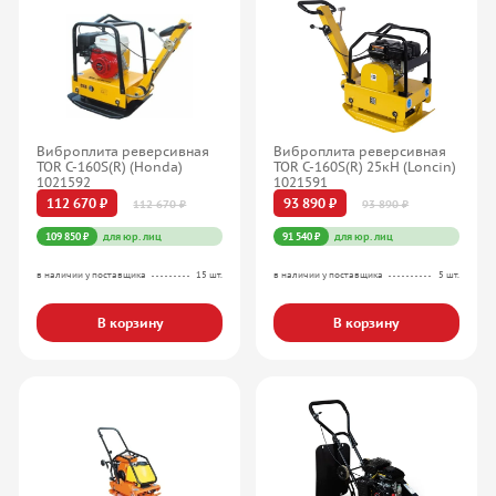
Виброплита реверсивная
Виброплита реверсивная
TOR C-160S(R) (Honda)
TOR C-160S(R) 25кН (Loncin)
1021592
1021591
112 670 ₽
93 890 ₽
112 670 ₽
93 890 ₽
109 850 ₽
для юр. лиц
91 540 ₽
для юр. лиц
в наличии у поставщика
15 шт.
в наличии у поставщика
5 шт.
В корзину
В корзину