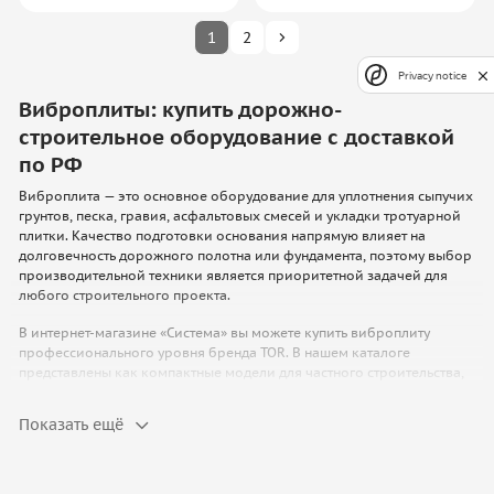
1
2
Privacy notice
Виброплиты: купить дорожно-
строительное оборудование с доставкой
по РФ
Виброплита — это основное оборудование для уплотнения сыпучих
грунтов, песка, гравия, асфальтовых смесей и укладки тротуарной
плитки. Качество подготовки основания напрямую влияет на
долговечность дорожного полотна или фундамента, поэтому выбор
производительной техники является приоритетной задачей для
любого строительного проекта.
В интернет-магазине «Система» вы можете купить виброплиту
профессионального уровня бренда TOR. В нашем каталоге
представлены как компактные модели для частного строительства,
так и мощные реверсивные установки для масштабных дорожных
работ. Мы предлагаем строительное оборудование оптом и в
Показать ещё
розницу, обеспечиваем прозрачные цены для юридических лиц и
организуем оперативную доставку по всей территории России.