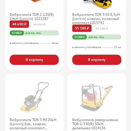
Виброплита TOR C-120(R)
Виброплита TOR T-50 8,5кН
14кН (Loncin) 1021587
(Loncin) коврик, колесный
комплект 1015792
48 690 ₽
48 690 ₽
35 180 ₽
35 180 ₽
47 480 ₽
для юр. лиц
34 300 ₽
для юр. лиц
в наличии у поставщика
18 шт.
в наличии у поставщика
21 шт.
В корзину
В корзину
Виброплита TOR T-90 20кН
Виброплита реверсивная
(Loncin) бак, коврик,
TOR C-330(R) 30кН
колесный комплект
дизельная 1024136