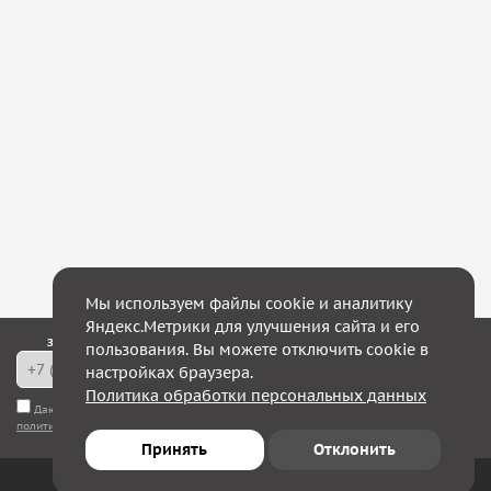
Мы используем файлы cookie и аналитику
Яндекс.Метрики для улучшения сайта и его
Закажите обратный звонок — в течение 10 минут мы с Вами свяжемся!
пользования. Вы можете отключить cookie в
настройках браузера.
Политика обработки персональных данных
Даю согласие на
обработку моих персональных данных
, а также соглашаюсь с
политикой конфиденциальности
Принять
Отклонить