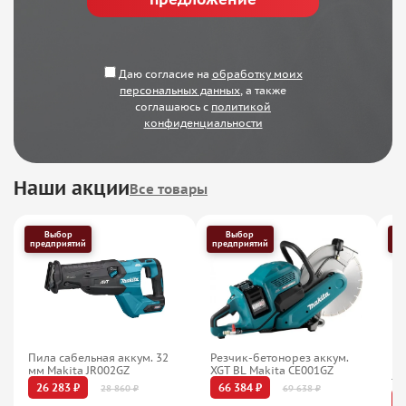
Даю согласие на
обработку моих
персональных данных
, а также
соглашаюсь с
политикой
конфиденциальности
Наши акции
Все товары
Выбор
Выбор
предприятий
предприятий
пр
Пила сабельная аккум. 32
Резчик-бетонорез аккум.
Га
мм Makita JR002GZ
XGT BL Makita CE001GZ
Ma
TW
26 283 ₽
66 384 ₽
28 860 ₽
69 638 ₽
2