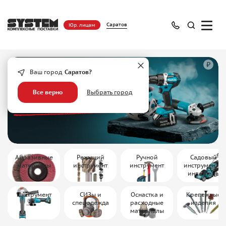
Саратов
Юр. лицам
₽
Ваш город
Саратов?
Все верно
Выбрать город
Абразивные
Режущий
Ручной
Садовый
материалы
инструмент
инструмент
инструмент и
инвентарь
Инструмент
СИЗы и
Оснастка и
Крепежные
спецодежда
расходные
изделия
материалы