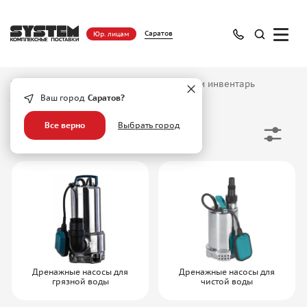
Саратов
Юр. лицам
Главная
/
Каталог
/
Садовый инструмент и инвентарь
/
Погружные насосы
Ваш город
Саратов?
Все верно
Выбрать город
Погружные насосы
Дренажные насосы для
Дренажные насосы для
грязной воды
чистой воды