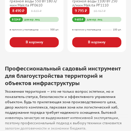
грязной воды 550 Вт 180 л/
грязной воды 1100 Вт 250
мин Makita PF0610
л/мин Makita PF1110
8 490 ₽
9 795 ₽
8 823 ₽
10 467 ₽
8 324 ₽
для юр. лиц
9 603 ₽
для юр. лиц
в наличии у поставщика
500 шт.
в наличии у поставщика
100 шт.
В корзину
В корзину
Профессиональный садовый инструмент
для благоустройства территорий и
объектов инфраструктуры
Ухоженная территория — это не только вопрос эстетики, но и
показатель статуса, безопасности и эффективного управления
объектом. Будь то прилегающая зона производственного цеха,
двор жилого комплекса, парковая зона или логистический хаб,
поддержание порядка требует надежного оснащения. Бытовой
инвентарь зачастую не выдерживает интенсивной эксплуатации,
поэтому профессиональный подход к выбору техники становится
залогом долговечности и экономии бюджета.