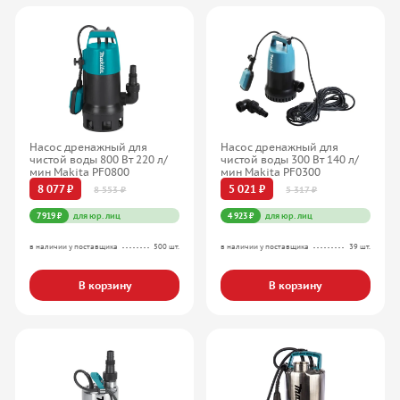
Насос дренажный для
Насос дренажный для
чистой воды 800 Вт 220 л/
чистой воды 300 Вт 140 л/
мин Makita PF0800
мин Makita PF0300
8 077 ₽
5 021 ₽
8 553 ₽
5 317 ₽
7 919 ₽
для юр. лиц
4 923 ₽
для юр. лиц
в наличии у поставщика
500 шт.
в наличии у поставщика
39 шт.
В корзину
В корзину