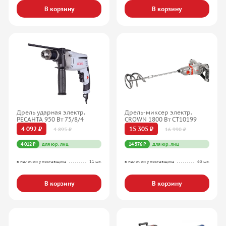
В корзину
В корзину
Дрель ударная электр.
Дрель-миксер электр.
РЕСАНТА 950 Вт 75/8/4
CROWN 1800 Вт CT10199
4 092 ₽
15 305 ₽
4 895 ₽
16 990 ₽
4 012 ₽
для юр. лиц
14 576 ₽
для юр. лиц
в наличии у поставщика
11 шт.
в наличии у поставщика
63 шт.
В корзину
В корзину