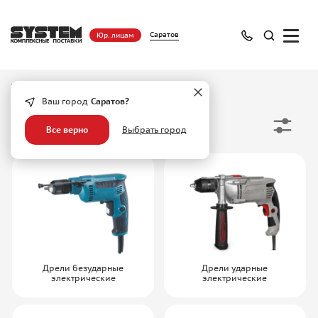
Саратов
Юр. лицам
Главная
/
Каталог
/
Инструмент
/
Дрели
Ваш город
Саратов?
Дрели
Все верно
Выбрать город
Дрели безударные
Дрели ударные
электрические
электрические