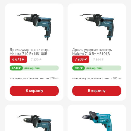
Дрель ударная электр.
Дрель ударная электр.
Makita 710 Вт M8100B
Makita 710 Вт M8101B
6 671 ₽
7 208 ₽
7 259 ₽
7 844 ₽
6 540 ₽
для юр. лиц
7 067 ₽
для юр. лиц
в наличии у поставщика
200 шт.
в наличии у поставщика
600 шт.
В корзину
В корзину