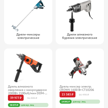
Дрели-миксеры
Дрели алмазного
электрические
бурения электрические
Дрель алмазного
Дрель-миксер электр.
сверления с микроударом
CROWN 1600 Вт CT10206
2000Вт 2100об/мин DDM-
15 583 ₽
16 490 ₽
150 MESSER 10-02-151
39 977 ₽
46 500 ₽
14 841 ₽
для юр. лиц
38 073 ₽
для юр. лиц