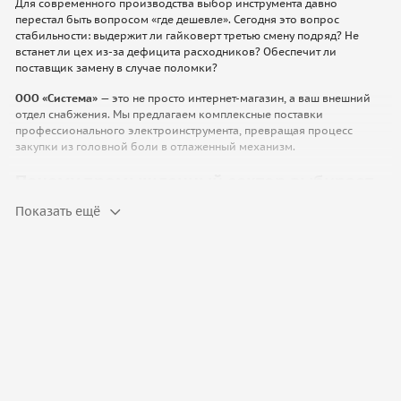
Для современного производства выбор инструмента давно
перестал быть вопросом «где дешевле». Сегодня это вопрос
стабильности: выдержит ли гайковерт третью смену подряд? Не
встанет ли цех из-за дефицита расходников? Обеспечит ли
поставщик замену в случае поломки?
ООО «Система»
— это не просто интернет-магазин, а ваш внешний
отдел снабжения. Мы предлагаем комплексные поставки
профессионального электроинструмента, превращая процесс
закупки из головной боли в отлаженный механизм.
Почему промышленный сектор выбирает
спецсерии, а не масс-маркет?
Показать ещё
Главное отличие промышленного инструмента от того, что
продается в строительных гипермаркетах — способность работать
на износ. Мы поставляем решения, которые спроектированы для
экстремальных условий:
Непрерывный цикл:
Двигатели с защитой от перегрева
позволяют работать полную смену без пауз «на остывание».
Защита инвестиций:
Высокая ремонтопригодность и
доступность запчастей даже через 5–7 лет после покупки
модели.
Безопасность труда:
Продвинутые системы пылеудаления и