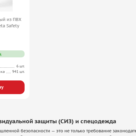
ый из ПВХ
ta Safety
ц
6 шт.
ика
941 шт.
ну
видуальной защиты (СИЗ) и спецодежда
ленной безопасности — это не только требование законодате