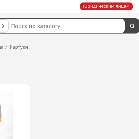
Юридическим лицам
да
/
Фартуки