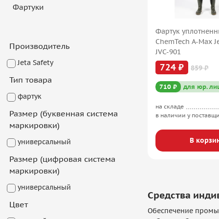
Фартуки
Фартук уплотненн
ChemTech A-Max Je
Производитель
JVC-901
Jeta Safety
724 ₽
859 ₽
Тип товара
710 ₽
для юр. ли
фартук
на складе
Размер (буквенная система
в наличии у поставщ
маркировки)
В корзи
универсальный
Размер (цифровая система
маркировки)
универсальный
Средства инди
Цвет
Обеспечение промыш