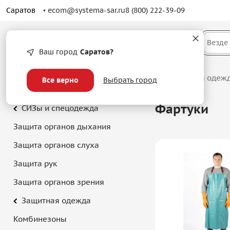
Саратов
ecom@systema-sar.ru
8 (800) 222-39-09
Каталог
Везде
Ваш город
Саратов?
Главная
/
Каталог
/
СИЗы и спецодежда
/
Защитная одеж
Все верно
Выбрать город
Фартуки
СИЗы и спецодежда
Защита органов дыхания
Защита органов слуха
Защита рук
Защита органов зрения
Защитная одежда
Комбинезоны