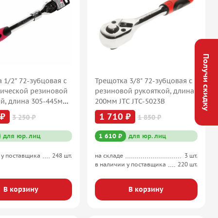
Получи скидку
 1/2" 72-зубцовая с
Трещотка 3/8" 72-зубцовая с
пической резиновой
резиновой рукояткой, длина
й, длина 305-445мм
200мм JTC JTC-5023B
5027
 ₽
1 710 ₽
3 250 ₽
1 850 ₽
для юр. лиц
1 610 ₽
для юр. лиц
 у поставщика
248 шт.
на складе
3 шт.
в наличии у поставщика
220 шт.
В корзину
В корзину