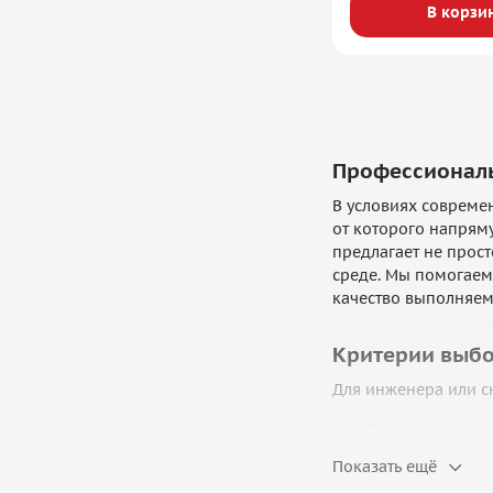
В корзи
Профессионал
В условиях совреме
от которого напрям
предлагает не прос
среде. Мы помогаем
качество выполняем
Критерии выбо
Для инженера или с
Ресурс материа
прецизионной з
Показать ещё
Промышленная 