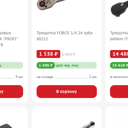
цовых
Трещотка FORCE 1/4 24 зуба
Трещотка
R "PROFI"
80222
660мм JT
3/8
1 538 ₽
14 48
1 563 ₽
ц
1 500 ₽
для юр. лиц
13 610 
9 шт.
на складе
2 шт.
в наличии
ну
В корзину