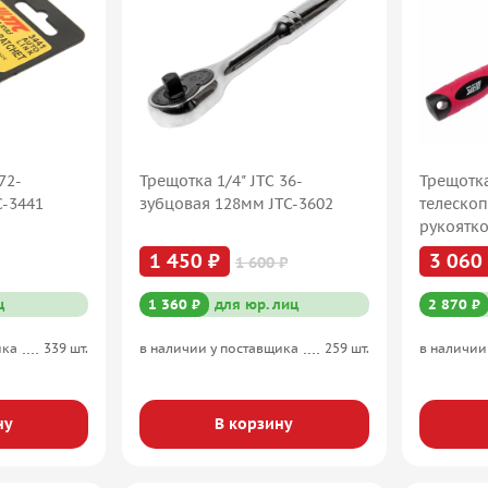
72-
Трещотка 1/4" JTC 36-
Трещотка
C-3441
зубцовая 128мм JTC-3602
телеско
рукоятко
JTC JTC-
1 450 ₽
3 060
1 600 ₽
ц
1 360 ₽
для юр. лиц
2 870 ₽
ика
339 шт.
в наличии у поставщика
259 шт.
в наличии
ну
В корзину