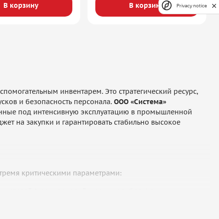
В корзину
В корзину
Privacy notice
спомогательным инвентарем. Это стратегический ресурс,
усков и безопасность персонала.
ООО «Система»
ованные под интенсивную эксплуатацию в промышленной
ет на закупки и гарантировать стабильно высокое
 тремя критическими параметрами:
ых сталей (хром-ванадий, хром-молибден) с
мок даже при сверхнормативных нагрузках.
на кисть мастера, предотвращая развитие