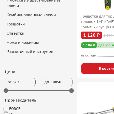
Имбусовые (шестигранные)
ключи
Комбинированные ключи
Трещотка для тор
головок 1/4" KRA
Трещотки
150мм 72 зубца E
27791-1/4
Отвертки
1 128 ₽
1 394 
Ножи и ножницы
1 106 ₽
для юр. 
Разметочный инструмент
на складе
В корзи
Цена
от
до
Производитель
FORCE