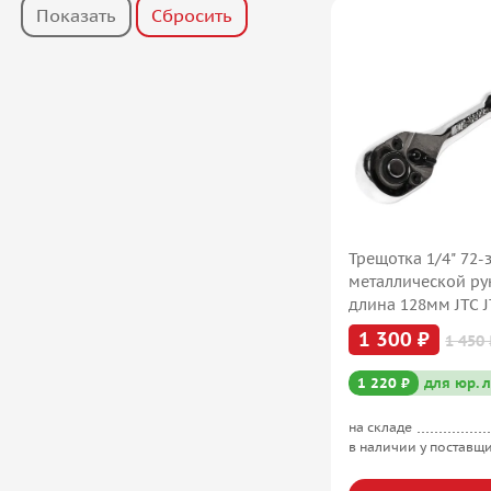
Трещотка 1/4" 72-
металлической ру
длина 128мм JTC J
1 300 ₽
1 450 
1 220 ₽
для юр. 
на складе
в наличии у поставщ