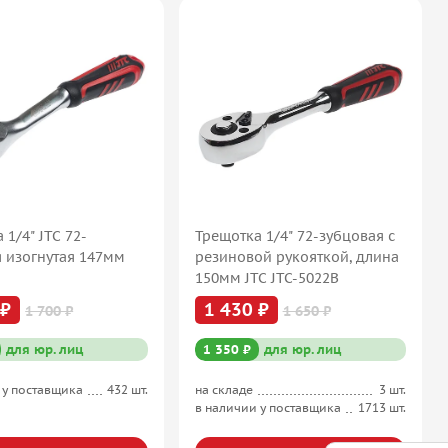
 1/4" JTC 72-
Трещотка 1/4" 72-зубцовая с
 изогнутая 147мм
резиновой рукояткой, длина
150мм JTC JTC-5022B
 ₽
1 430 ₽
1 700 ₽
1 650 ₽
для юр. лиц
1 350 ₽
для юр. лиц
 у поставщика
432 шт.
на складе
3 шт.
в наличии у поставщика
1713 шт.