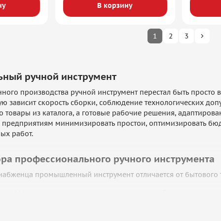
ну
В корзину
1
2
3
ьный ручной инструмент
нного производства ручной инструмент перестал быть просто в
ую зависит скорость сборки, соблюдение технологических доп
то товары из каталога, а готовые рабочие решения, адаптир
 предприятиям минимизировать простои, оптимизировать бюдж
ых работ.
ра профессионального ручного инструмента
набженца промышленный инструмент отличается от бытового
лов:
Мы поставляем инструмент, изготовленный из легированн
акалкой. Это гарантирует сохранение геометрии рабочих кро
эргономика:
Профессиональный инструмент снижает нагрузку 