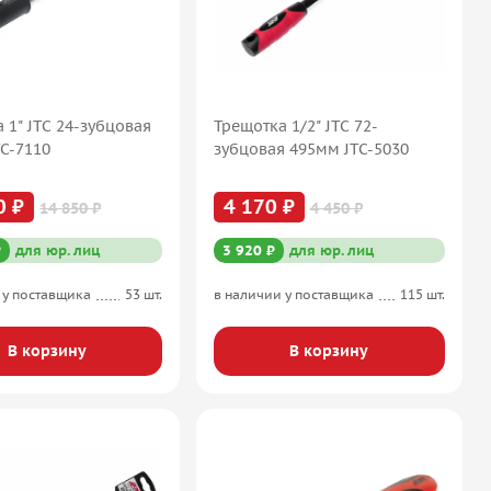
 1" JTC 24-зубцовая
Трещотка 1/2" JTC 72-
C-7110
зубцовая 495мм JTC-5030
0 ₽
4 170 ₽
14 850 ₽
4 450 ₽
₽
для юр. лиц
3 920 ₽
для юр. лиц
 у поставщика
53 шт.
в наличии у поставщика
115 шт.
В корзину
В корзину