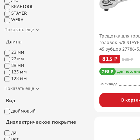
JTC
KRAFTOOL
STAYER
WERA
Показать еще
Трещотка для тор
Длина
головок 3/8 STAYE
45 зубцов 27786-
23 мм
815 ₽
27 мм
828 ₽
89 мм
795 ₽
для юр. ли
125 мм
128 мм
на складе
Показать еще
В корзи
Вид
дюймовый
Диэлектрическое покрытие
да
нет