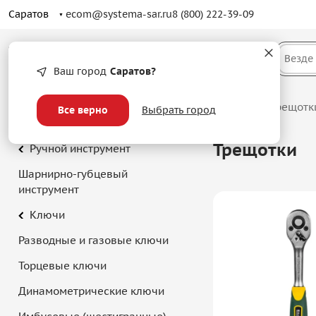
Саратов
ecom@systema-sar.ru
8 (800) 222-39-09
Каталог
Везде
Ваш город
Саратов?
Главная
/
Каталог
/
Ручной инструмент
/
Ключи
/
Трещотк
Все верно
Выбрать город
Трещотки
Ручной инструмент
Шарнирно-губцевый
инструмент
Ключи
Разводные и газовые ключи
Торцевые ключи
Динамометрические ключи