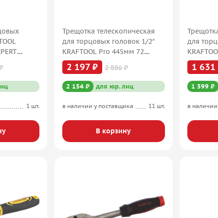
цовых
Трещотка телескопическая
Трещотк
FTOOL
для торцовых головок 1/2″
для торц
XPERT
KRAFTOOL Pro 445мм 72
KRAFTOO
зубца 27798-1/2
зубца 27
2 197 ₽
1 631
₽
2 886 ₽
лиц
2 154 ₽
для юр. лиц
1 599 ₽
1 шт.
в наличии у поставщика
11 шт.
в наличии
ну
В корзину