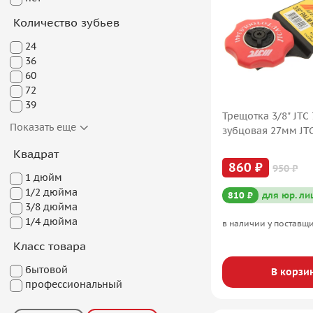
Количество зубьев
24
36
60
72
39
Трещотка 3/8" JTC 
Показать еще
зубцовая 27мм JT
Квадрат
860 ₽
950 ₽
1 дюйм
1/2 дюйма
810 ₽
для юр. ли
3/8 дюйма
1/4 дюйма
в наличии у поставщ
Класс товара
бытовой
В корзи
профессиональный