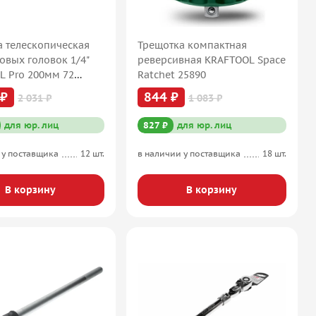
а телескопическая
Трещотка компактная
овых головок 1/4"
реверсивная KRAFTOOL Space
L Pro 200мм 72
Ratchet 25890
798-1/4
 ₽
844 ₽
2 031 ₽
1 083 ₽
для юр. лиц
827 ₽
для юр. лиц
 у поставщика
12 шт.
в наличии у поставщика
18 шт.
В корзину
В корзину