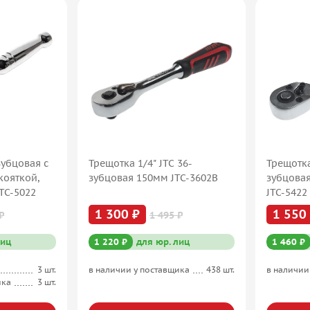
зубцовая с
Трещотка 1/4" JTC 36-
Трещотка
кояткой,
зубцовая 150мм JTC-3602B
зубцовая
TC-5022
JTC-5422
1 300 ₽
1 550
₽
1 495 ₽
лиц
1 220 ₽
для юр. лиц
1 460 ₽
3 шт.
в наличии у поставщика
438 шт.
в наличии
ика
3 шт.