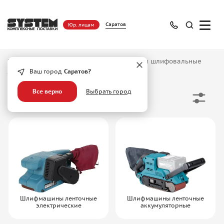
Саратов
Юр. лицам
Главная
/
Каталог
/
Инструмент
/
Машины шлифовальные
/
Ленточные шлифмашины
Ваш город
Саратов?
Все верно
Выбрать город
Ленточные шлифмашины
Шлифмашины ленточные
Шлифмашины ленточные
электрические
аккумуляторные