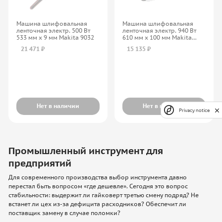
Машина шлифовальная
Машина шлифовальная
ленточная электр. 500 Вт
ленточная электр. 940 Вт
533 мм х 9 мм Makita 9032
610 мм х 100 мм Makita
M9400
21 471 ₽
15 135 ₽
Нет в наличии
Нет в наличии
Privacy notice
Промышленный инструмент для
предприятий
Для современного производства выбор инструмента давно
перестал быть вопросом «где дешевле». Сегодня это вопрос
стабильности: выдержит ли гайковерт третью смену подряд? Не
встанет ли цех из-за дефицита расходников? Обеспечит ли
поставщик замену в случае поломки?