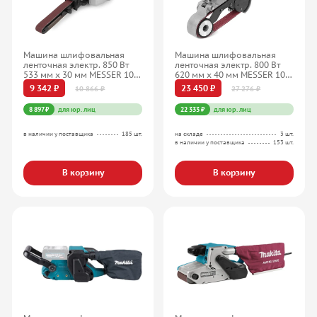
Машина шлифовальная
Машина шлифовальная
ленточная электр. 850 Вт
ленточная электр. 800 Вт
533 мм х 30 мм MESSER 10-
620 мм х 40 мм MESSER 10-
40-811
40-626
9 342 ₽
23 450 ₽
10 866 ₽
27 276 ₽
8 897 ₽
для юр. лиц
22 333 ₽
для юр. лиц
в наличии у поставщика
185 шт.
на складе
3 шт.
в наличии у поставщика
153 шт.
В корзину
В корзину