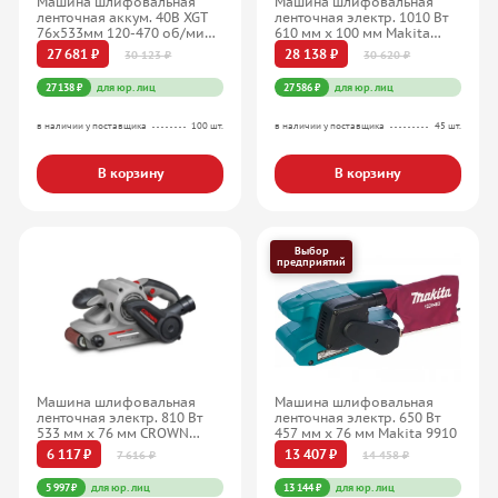
Машина шлифовальная
Машина шлифовальная
ленточная аккум. 40В XGT
ленточная электр. 1010 Вт
76х533мм 120-470 об/мин
610 мм х 100 мм Makita
Makita
9404
27 681 ₽
28 138 ₽
30 123 ₽
30 620 ₽
27 138 ₽
для юр. лиц
27 586 ₽
для юр. лиц
в наличии у поставщика
100 шт.
в наличии у поставщика
45 шт.
В корзину
В корзину
Выбор
предприятий
Машина шлифовальная
Машина шлифовальная
ленточная электр. 810 Вт
ленточная электр. 650 Вт
533 мм х 76 мм CROWN
457 мм х 76 мм Makita 9910
CT13311
6 117 ₽
13 407 ₽
7 616 ₽
14 458 ₽
5 997 ₽
для юр. лиц
13 144 ₽
для юр. лиц