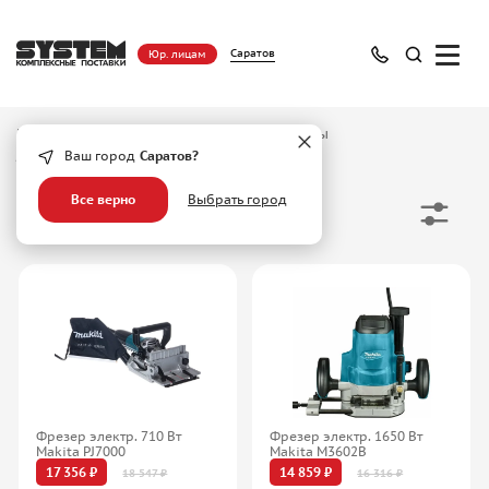
Саратов
Юр. лицам
Главная
/
Каталог
/
Инструмент
/
Фрезеры
/
Фрезеры электрические
Ваш город
Саратов?
Все верно
Выбрать город
Фрезеры электрические
Фрезер электр. 710 Вт
Фрезер электр. 1650 Вт
Makita PJ7000
Makita M3602B
17 356 ₽
14 859 ₽
18 547 ₽
16 316 ₽