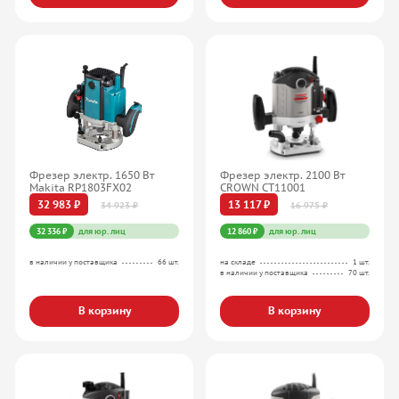
Фрезер электр. 1650 Вт
Фрезер электр. 2100 Вт
Makita RP1803FX02
CROWN CT11001
32 983 ₽
13 117 ₽
34 923 ₽
16 975 ₽
32 336 ₽
для юр. лиц
12 860 ₽
для юр. лиц
в наличии у поставщика
66 шт.
на складе
1 шт.
в наличии у поставщика
70 шт.
В корзину
В корзину