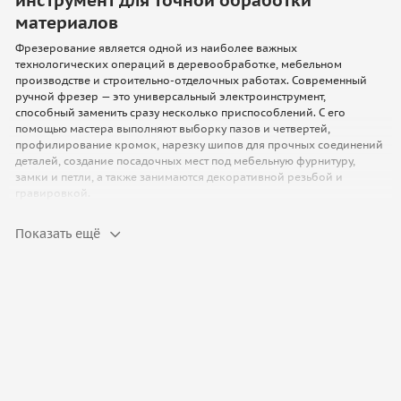
инструмент для точной обработки
материалов
Фрезерование является одной из наиболее важных
технологических операций в деревообработке, мебельном
производстве и строительно-отделочных работах. Современный
ручной фрезер — это универсальный электроинструмент,
способный заменить сразу несколько приспособлений. С его
помощью мастера выполняют выборку пазов и четвертей,
профилирование кромок, нарезку шипов для прочных соединений
деталей, создание посадочных мест под мебельную фурнитуру,
замки и петли, а также занимаются декоративной резьбой и
гравировкой.
Виды ручных фрезеров и их назначение
Показать ещё
В зависимости от особенностей конструкции и специфики
выполняемых задач фрезерное оборудование делится на
несколько основных типов:
Вертикальные (погружные) фрезеры
Это универсальные модели, у которых двигатель перемещается
вверх и вниз по двум направляющим штангам. Они подходят для
выполнения абсолютного большинства операций: от
фрезерования неглубоких декоративных канавок до сквозного