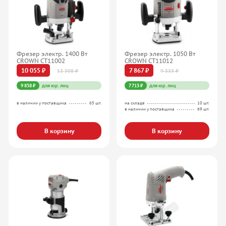
Фрезер электр. 1400 Вт
Фрезер электр. 1050 Вт
CROWN CT11002
CROWN CT11012
10 055 ₽
7 867 ₽
13 308 ₽
9 333 ₽
9 858 ₽
для юр. лиц
7 713 ₽
для юр. лиц
в наличии у поставщика
65 шт.
на складе
10 шт.
в наличии у поставщика
69 шт.
В корзину
В корзину