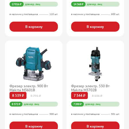
17 016 ₽
для юр. лиц
14 568 ₽
для юр. лиц
в наличии у поставщика
110 шт.
в наличии у поставщика
600 шт.
В корзину
В корзину
Фрезер электр. 900 Вт
Фрезер электр. 530 Вт
Makita M3601B
Makita M3702B
8 539 ₽
7 344 ₽
8 791 ₽
8 136 ₽
8 372 ₽
для юр. лиц
7 200 ₽
для юр. лиц
в наличии у поставщика
500 шт.
в наличии у поставщика
501 шт.
В корзину
В корзину