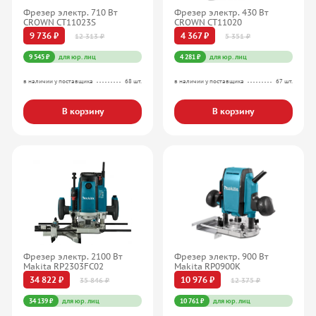
Фрезер электр. 710 Вт
Фрезер электр. 430 Вт
CROWN CT11023S
CROWN CT11020
9 736 ₽
4 367 ₽
12 313 ₽
5 351 ₽
9 545 ₽
для юр. лиц
4 281 ₽
для юр. лиц
в наличии у поставщика
68 шт.
в наличии у поставщика
67 шт.
В корзину
В корзину
Фрезер электр. 2100 Вт
Фрезер электр. 900 Вт
Makita RP2303FC02
Makita RP0900K
34 822 ₽
10 976 ₽
35 846 ₽
12 375 ₽
34 139 ₽
для юр. лиц
10 761 ₽
для юр. лиц