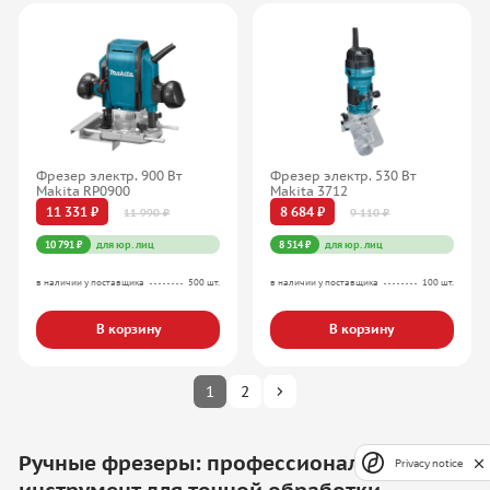
Фрезер электр. 900 Вт
Фрезер электр. 530 Вт
Makita RP0900
Makita 3712
11 331 ₽
8 684 ₽
11 990 ₽
9 110 ₽
10 791 ₽
для юр. лиц
8 514 ₽
для юр. лиц
в наличии у поставщика
500 шт.
в наличии у поставщика
100 шт.
В корзину
В корзину
1
2
Ручные фрезеры: профессиональный
Privacy notice