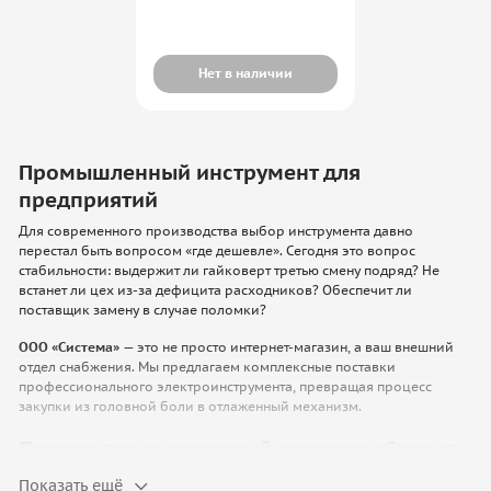
Нет в наличии
Промышленный инструмент для
предприятий
Для современного производства выбор инструмента давно
перестал быть вопросом «где дешевле». Сегодня это вопрос
стабильности: выдержит ли гайковерт третью смену подряд? Не
встанет ли цех из-за дефицита расходников? Обеспечит ли
поставщик замену в случае поломки?
ООО «Система»
— это не просто интернет-магазин, а ваш внешний
отдел снабжения. Мы предлагаем комплексные поставки
профессионального электроинструмента, превращая процесс
закупки из головной боли в отлаженный механизм.
Почему промышленный сектор выбирает
спецсерии, а не масс-маркет?
Показать ещё