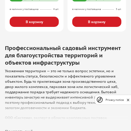
в наличии у поставщика
4 шт.
в наличии у поставщика
3 шт.
В корзину
В корзину
Профессиональный садовый инструмент
для благоустройства территорий и
объектов инфраструктуры
Ухоженная территория — это не только вопрос эстетики, но и
показатель статуса, безопасности и эффективного управления
объектом. Будь то прилегающая зона производственного цеха,
двор жилого комплекса, парковая зона или логистический хаб,
поддержание порядка требует надежного оснащения. Бытовой
инвентарь зачастую не выдерживает интенсивной эксплуатации,
Privacy notice
поэтому профессиональный подход к выбору техники становится
залогом долговечности и экономии бюджета.
ООО «Система»
, эксперт в области комплексных поставок
промышленного оборудования, предлагает профессиональные
решения для благоустройства и ухода за землей. Мы понимаем