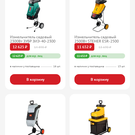
Измельчитель садовый
Измельчитель садовый
2300Вт ЗУБР ЗИЭ-40-2300
2500Вт STEHER ESR-2500
12 625 ₽
11 652 ₽
14 890 ₽
13 690 ₽
12 625 ₽
для юр. лиц
11 652 ₽
для юр. лиц
в наличии у поставщика
16 шт.
в наличии у поставщика
13 шт.
В корзину
В корзину