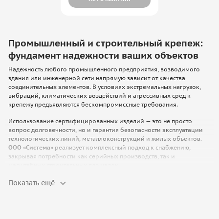
Промышленный и строительный крепеж:
фундамент надежности ваших объектов
Надежность любого промышленного предприятия, возводимого
здания или инженерной сети напрямую зависит от качества
соединительных элементов. В условиях экстремальных нагрузок,
вибраций, климатических воздействий и агрессивных сред к
крепежу предъявляются бескомпромиссные требования.
Использование сертифицированных изделий — это не просто
вопрос долговечности, но и гарантия безопасности эксплуатации
технологических линий, металлоконструкций и жилых объектов.
ООО «Система»
реализует комплексный подход к снабжению,
закрывая потребности как серийных производств, так и
масштабных строительных площадок.
Мы предлагаем продукцию, соответствующую строгим стандартам
Показать ещё
ГОСТ, DIN и ISO. Если вам необходимо купить крепеж для
ответственных задач, мы обеспечим оперативную поставку
проверенных решений.