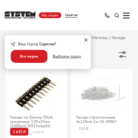
Саратов
Юр. лицам
Главная
/
Каталог
/
Крепежные изделия
/
Метизы
/
Гвозди
Ваш город
Саратов?
Гвозди
Все верно
Выбрать город
Гвозди по бетону TOUA
Гвозди строительные
усиленные 3,05х25мм
4х120мм 1кг 01-09067
(1000шт) 30525stepEG
153 ₽
1 635 ₽
1 661 ₽