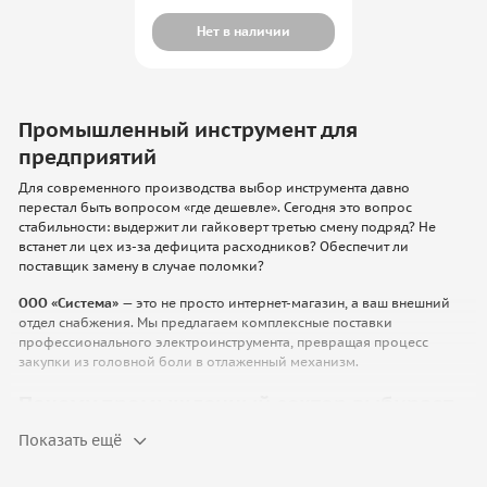
Нет в наличии
Промышленный инструмент для
предприятий
Для современного производства выбор инструмента давно
перестал быть вопросом «где дешевле». Сегодня это вопрос
стабильности: выдержит ли гайковерт третью смену подряд? Не
встанет ли цех из-за дефицита расходников? Обеспечит ли
поставщик замену в случае поломки?
ООО «Система»
— это не просто интернет-магазин, а ваш внешний
отдел снабжения. Мы предлагаем комплексные поставки
профессионального электроинструмента, превращая процесс
закупки из головной боли в отлаженный механизм.
Почему промышленный сектор выбирает
спецсерии, а не масс-маркет?
Показать ещё
Главное отличие промышленного инструмента от того, что
продается в строительных гипермаркетах — способность работать