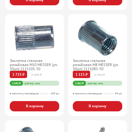
Заклепка стальная
Заклепка стальная
резьбовая М10 MESSER (уп.
резьбовая М8 MESSER (уп.
50шт) 212110S-50
50шт) 212108S-50
1 723 ₽
1 115 ₽
2 188 ₽
1 416 ₽
1 641 ₽
для юр. лиц
1 062 ₽
для юр. лиц
в наличии у поставщика
103 шт.
в наличии у поставщика
94 шт.
В корзину
В корзину