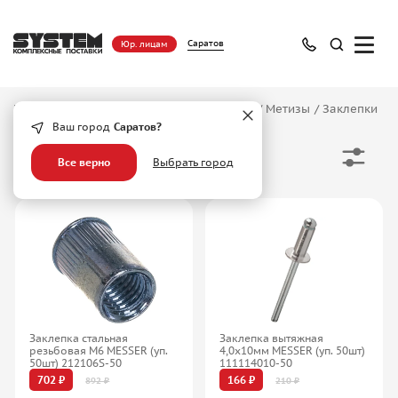
Саратов
Юр. лицам
Главная
/
Каталог
/
Крепежные изделия
/
Метизы
/
Заклепки
Ваш город
Саратов?
Заклепки
Все верно
Выбрать город
Заклепка стальная
Заклепка вытяжная
резьбовая М6 MESSER (уп.
4,0x10мм MESSER (уп. 50шт)
50шт) 212106S-50
111114010-50
702 ₽
166 ₽
892 ₽
210 ₽