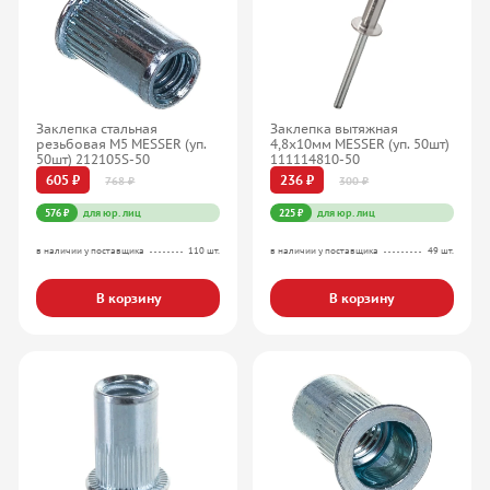
Заклепка стальная
Заклепка вытяжная
резьбовая М5 MESSER (уп.
4,8x10мм MESSER (уп. 50шт)
50шт) 212105S-50
111114810-50
605 ₽
236 ₽
768 ₽
300 ₽
576 ₽
для юр. лиц
225 ₽
для юр. лиц
в наличии у поставщика
110 шт.
в наличии у поставщика
49 шт.
В корзину
В корзину