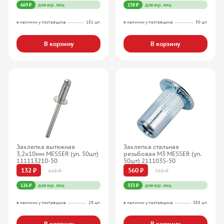
669 ₽
для юр. лиц
158 ₽
для юр. лиц
в наличии у поставщика
181 шт.
в наличии у поставщика
50 шт.
В корзину
В корзину
Заклепка вытяжная
Заклепка стальная
3,2x10мм MESSER (уп. 50шт)
резьбовая М3 MESSER (уп.
111113210-50
50шт) 211103S-50
132 ₽
560 ₽
168 ₽
710 ₽
126 ₽
для юр. лиц
533 ₽
для юр. лиц
в наличии у поставщика
29 шт.
в наличии у поставщика
385 шт.
В корзину
В корзину