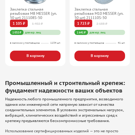
Заклепка стальная
Заклепка стальная
резьбовая М8 MESSER (уп.
резьбовая М10 MESSER (уп.
50 шт) 211108S-50
50 шт) 211110S-50
1 105 ₽
1 723 ₽
1 402 ₽
2 188 ₽
1 052 ₽
для юр. лиц
1 641 ₽
для юр. лиц
в наличии у поставщика
1154 шт.
в наличии у поставщика
41 шт.
В корзину
В корзину
Промышленный и строительный крепеж:
фундамент надежности ваших объектов
Надежность любого промышленного предприятия, возводимого
здания или инженерной сети напрямую зависит от качества
соединительных элементов. В условиях экстремальных нагрузок,
вибраций, климатических воздействий и агрессивных сред к
крепежу предъявляются бескомпромиссные требования.
Использование сертифицированных изделий — это не просто