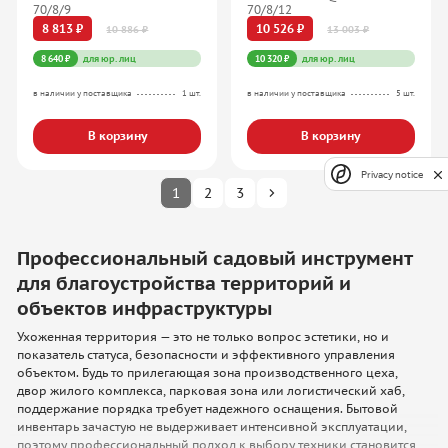
70/8/9
70/8/12
8 813 ₽
10 526 ₽
10 886 ₽
13 003 ₽
8 640 ₽
для юр. лиц
10 320 ₽
для юр. лиц
в наличии у поставщика
1 шт.
в наличии у поставщика
5 шт.
В корзину
В корзину
Privacy notice
1
2
3
Профессиональный садовый инструмент
для благоустройства территорий и
объектов инфраструктуры
Ухоженная территория — это не только вопрос эстетики, но и
показатель статуса, безопасности и эффективного управления
объектом. Будь то прилегающая зона производственного цеха,
двор жилого комплекса, парковая зона или логистический хаб,
поддержание порядка требует надежного оснащения. Бытовой
инвентарь зачастую не выдерживает интенсивной эксплуатации,
поэтому профессиональный подход к выбору техники становится