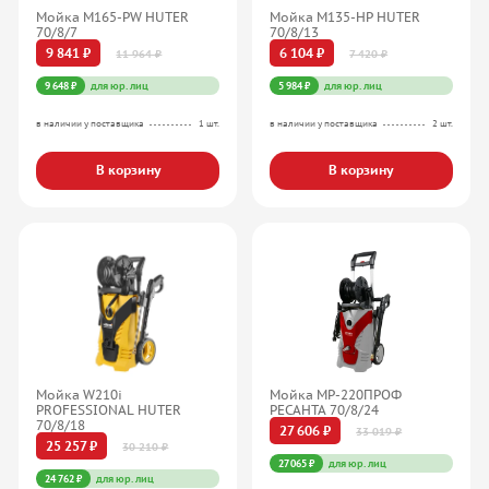
Мойка M165-РW HUTER
Мойка M135-HP HUTER
70/8/7
70/8/13
9 841 ₽
6 104 ₽
11 964 ₽
7 420 ₽
9 648 ₽
для юр. лиц
5 984 ₽
для юр. лиц
в наличии у поставщика
1 шт.
в наличии у поставщика
2 шт.
В корзину
В корзину
Мойка W210i
Мойка МР-220ПРОФ
PROFESSIONAL HUTER
РЕСАНТА 70/8/24
70/8/18
27 606 ₽
33 019 ₽
25 257 ₽
30 210 ₽
27 065 ₽
для юр. лиц
24 762 ₽
для юр. лиц