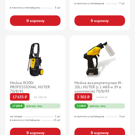
в наличии у поставщика
7 шт.
в наличии у поставщика
5 шт.
В корзину
В корзину
Мойка W200i
Мойка аккумуляторная W-
PROFESSIONAL HUTER
20Li HUTER (с 1 АКБ и ЗУ в
70/8/41
комплекте) 70/8/93
17 635 ₽
5 302 ₽
21 784 ₽
6 653 ₽
17 289 ₽
для юр. лиц
5 198 ₽
для юр. лиц
на складе
1 шт.
в наличии у поставщика
3 шт.
в наличии у поставщика
13 шт.
В корзину
В корзину