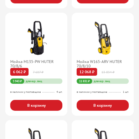
Мойка M135-РW HUTER
Мойка W165-ARV HUTER
70/8/6
70/8/10
6 062 ₽
12 068 ₽
7 607 ₽
15 854 ₽
5 943 ₽
для юр. лиц
11 831 ₽
для юр. лиц
в наличии у поставщика
4 шт.
в наличии у поставщика
1 шт.
В корзину
В корзину