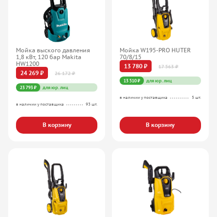
Мойка выского давления
Мойка W195-PRO HUTER
1,8 кВт, 120 бар Makita
70/8/15
HW1200
13 780 ₽
17 563 ₽
24 269 ₽
26 172 ₽
13 510 ₽
для юр. лиц
23 793 ₽
для юр. лиц
в наличии у поставщика
5 шт.
в наличии у поставщика
93 шт.
В корзину
В корзину