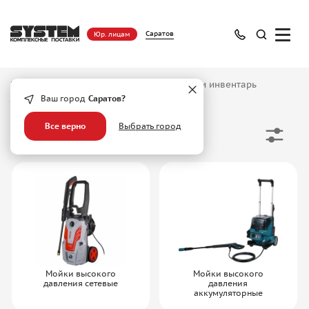
Саратов
Юр. лицам
Главная
/
Каталог
/
Садовый инструмент и инвентарь
/
Мойки высокого давления
Ваш город
Саратов?
Все верно
Выбрать город
Мойки высокого давления
Мойки высокого
Мойки высокого
давления сетевые
давления
аккумуляторные