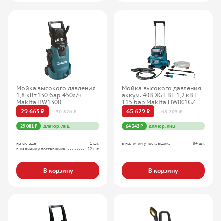
Мойка высокого давления
Мойка высокого давления
1,8 кВт 130 бар 450л/ч
аккум. 40В XGT BL 1,2 кВТ
Makita HW1300
115 бар Makita HW001GZ
29 663 ₽
65 629 ₽
30 826 ₽
68 203 ₽
29 081 ₽
для юр. лиц
64 342 ₽
для юр. лиц
на складе
1 шт.
в наличии у поставщика
84 шт.
в наличии у поставщика
22 шт.
В корзину
В корзину