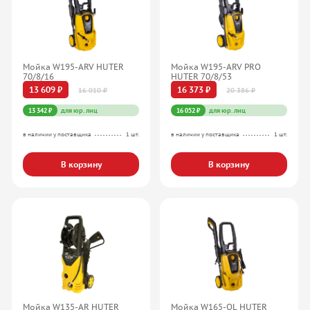
Мойка W195-ARV HUTER
Мойка W195-ARV PRO
70/8/16
HUTER 70/8/53
13 609 ₽
16 373 ₽
16 010 ₽
20 386 ₽
13 342 ₽
для юр. лиц
16 052 ₽
для юр. лиц
в наличии у поставщика
1 шт.
в наличии у поставщика
1 шт.
В корзину
В корзину
Мойка W135-AR HUTER
Мойка W165-QL HUTER