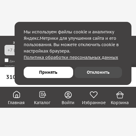
Мы используем файлы cookie и аналитику
Яндекс.Метрики для улучшения сайта и его
Закажите обратный звонок — в течение 10 минут мы с Вами свяжемся!
пользования. Вы можете отключить cookie в
настройках браузера.
Политика обработки персональных данных
Даю согласие на
обработку моих персональных данных
, а также соглашаюсь с
политикой конфиденциальности
Принять
Отклонить
310 ₽
В корзину
Юридическим лицам
Акции
Вакансии
Главная
Каталог
Войти
Избранное
Корзина
Контакты
Покупателям
О нас
О компании
Блог