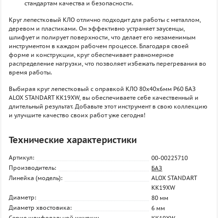
стандартам качества и безопасности.
Круг лепестковый КЛО отлично подходит для работы с металлом,
деревом и пластиками. Он эффективно устраняет заусенцы,
шлифует и полирует поверхности, что делает его незаменимым
инструментом в каждом рабочем процессе. Благодаря своей
форме и конструкции, круг обеспечивает равномерное
распределение нагрузки, что позволяет избежать перегревания во
время работы.
Выбирая круг лепестковый с оправкой КЛО 80х40х6мм P60 БАЗ
ALOX STANDART KK19XW, вы обеспечиваете себе качественный и
длительный результат. Добавьте этот инструмент в свою коллекцию
и улучшите качество своих работ уже сегодня!
Технические характеристики
Артикул:
00-00225710
Производитель:
БАЗ
Линейка (модель):
ALOX STANDART
KK19XW
Диаметр:
80 мм
Диаметр хвостовика:
6 мм
Серия шлифовальной шкурки: