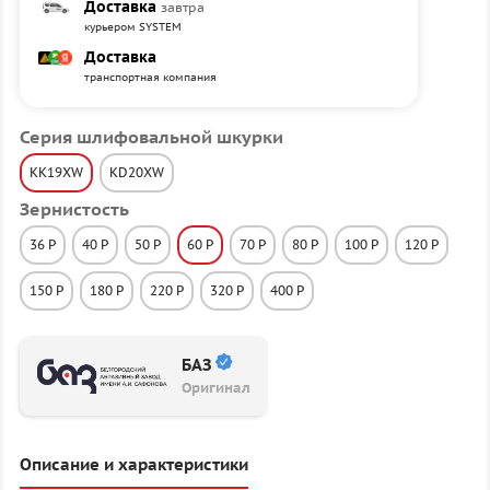
Доставка
завтра
курьером SYSTEM
Доставка
транспортная компания
Серия шлифовальной шкурки
KK19XW
KD20XW
Зернистость
36 P
40 P
50 P
60 P
70 P
80 P
100 P
120 P
150 P
180 P
220 P
320 P
400 P
БАЗ
Оригинал
Описание и характеристики