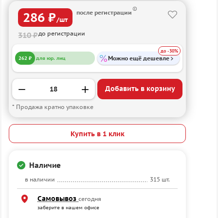
после регистрации
286 ₽
/шт
до регистрации
310 ₽
до -30%
Можно ещё дешевле
262 ₽
для юр. лиц
Добавить в корзину
* Продажа кратно упаковке
Купить в 1 клик
Наличие
в наличии
315 шт.
Самовывоз
сегодня
заберите в нашем офисе