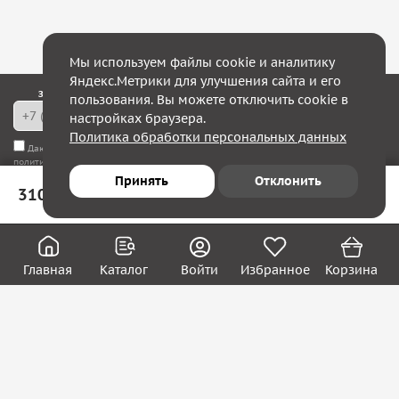
Мы используем файлы cookie и аналитику
Яндекс.Метрики для улучшения сайта и его
Закажите обратный звонок — в течение 10 минут мы с Вами свяжемся!
пользования. Вы можете отключить cookie в
настройках браузера.
Политика обработки персональных данных
Даю согласие на
обработку моих персональных данных
, а также соглашаюсь с
политикой конфиденциальности
Принять
Отклонить
310 ₽
В корзину
Юридическим лицам
Акции
Вакансии
Главная
Каталог
Войти
Избранное
Корзина
Контакты
Покупателям
О нас
О компании
Блог
Реквизиты