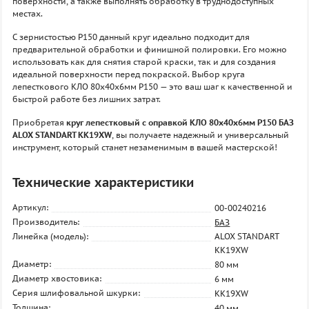
поверхности, а также выполнять обработку в труднодоступных
местах.
С зернистостью P150 данный круг идеально подходит для
предварительной обработки и финишной полировки. Его можно
использовать как для снятия старой краски, так и для создания
идеальной поверхности перед покраской. Выбор круга
лепесткового КЛО 80х40х6мм P150 — это ваш шаг к качественной и
быстрой работе без лишних затрат.
Приобретая
круг лепестковый с оправкой КЛО 80х40х6мм P150 БАЗ
ALOX STANDART KK19XW
, вы получаете надежный и универсальный
инструмент, который станет незаменимым в вашей мастерской!
Технические характеристики
Артикул:
00-00240216
Производитель:
БАЗ
Линейка (модель):
ALOX STANDART
KK19XW
Диаметр:
80 мм
Диаметр хвостовика:
6 мм
Серия шлифовальной шкурки:
KK19XW
Толщина:
40 мм