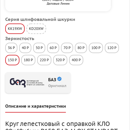
Серия шлифовальной шкурки
KK19XW
KD20XW
Зернистость
36 P
40 P
50 P
60 P
70 P
80 P
100 P
120 P
150 P
180 P
220 P
320 P
400 P
БАЗ
Оригинал
Описание и характеристики
Круг лепестковый с оправкой КЛО