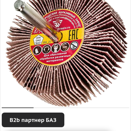
B2b партнер БАЗ