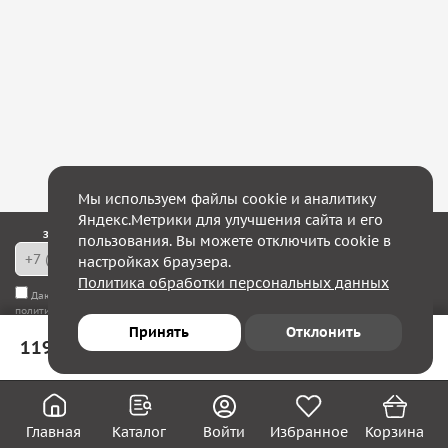
Мы используем файлы cookie и аналитику
Яндекс.Метрики для улучшения сайта и его
Закажите обратный звонок — в течение 10 минут мы с Вами свяжемся!
пользования. Вы можете отключить cookie в
настройках браузера.
Политика обработки персональных данных
Даю согласие на
обработку моих персональных данных
, а также соглашаюсь с
политикой конфиденциальности
Принять
Отклонить
119 ₽
В корзину
Юридическим лицам
Акции
Вакансии
Главная
Каталог
Войти
Избранное
Корзина
Контакты