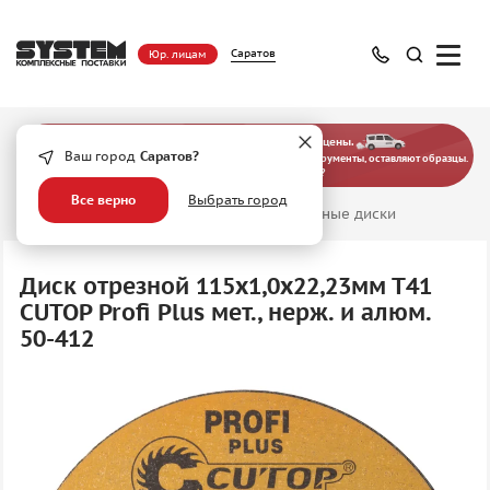
Саратов
Юр. лицам
— больше, чем просто оптовые цены.
Ваш город
Саратов?
Наши эксперты выезжают на предприятия, подбирают инструменты, оставляют образцы.
Хотите узнать, как это работает?
Все верно
Выбрать город
Главная
/
Абразивные материалы
/
Отрезные диски
Диск отрезной 115х1,0х22,23мм Т41
CUTOP Profi Plus мет., нерж. и алюм.
50-412