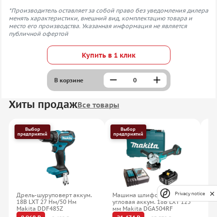
*Производитель оставляет за собой право без уведомления дилера
менять характеристики, внешний вид, комплектацию товара и
место его производства. Указанная информация не является
публичной офертой
Купить в 1 клик
В корзине
Хиты продаж
Все товары
Выбор
Выбор
предприятий
предприятий
Privacy notice
Дрель-шуруповерт аккум.
Машина шлифовальная
На
18В LXT 27 Нм/50 Нм
угловая аккум. 18В LXT 125
4.
Makita DDF485Z
мм Makita DGA504RF
DC