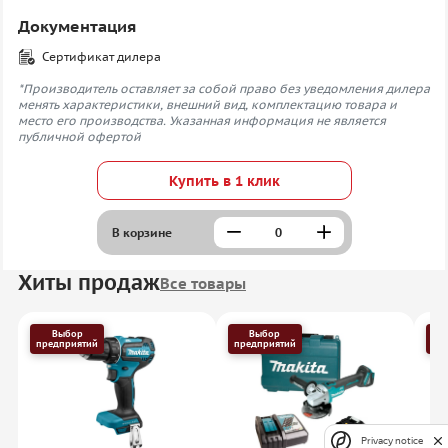
Документация
Сертификат дилера
*Производитель оставляет за собой право без уведомления дилера
менять характеристики, внешний вид, комплектацию товара и
место его производства. Указанная информация не является
публичной офертой
Купить в 1 клик
В корзине
Хиты продаж
Все товары
Выбор
Выбор
предприятий
предприятий
пр
Privacy notice