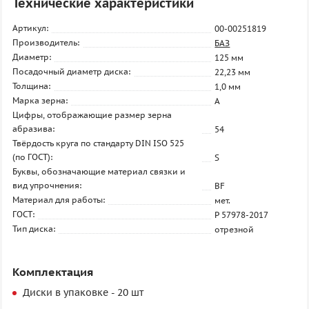
Технические характеристики
Артикул:
00-00251819
Производитель:
БАЗ
Диаметр:
125 мм
Посадочный диаметр диска:
22,23 мм
Толщина:
1,0 мм
Марка зерна:
A
Цифры, отображающие размер зерна
абразива:
54
Твёрдость круга по стандарту DIN ISO 525
(по ГОСТ):
S
Буквы, обозначающие материал связки и
вид упрочнения:
BF
Материал для работы:
мет.
ГОСТ:
Р 57978-2017
Тип диска:
отрезной
Комплектация
Диски в упаковке - 20 шт