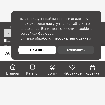
Мы используем файлы cookie и аналитику
Яндекс.Метрики для улучшения сайта и его
Закажите обратный звонок — в течение 10 минут мы с Вами свяжемся!
пользования. Вы можете отключить cookie в
настройках браузера.
Политика обработки персональных данных
Даю согласие на
обработку моих персональных данных
, а также соглашаюсь с
политикой конфиденциальности
Принять
Отклонить
76 ₽
В корзину
Юридическим лицам
Акции
Вакансии
Главная
Каталог
Войти
Избранное
Корзина
Контакты
Покупателям
О нас
О компании
Блог
Реквизиты