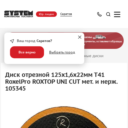
Саратов
Юр. лицам
— больше, чем просто оптовые цены.
Ваш город
Саратов?
Наши эксперты выезжают на предприятия, подбирают инструменты, оставляют образцы.
Хотите узнать, как это работает?
Все верно
Выбрать город
Главная
/
Абразивные материалы
/
Отрезные диски
Диск отрезной 125х1,6х22мм Т41
RoxelPro ROXTOP UNI CUT мет. и нерж.
105345