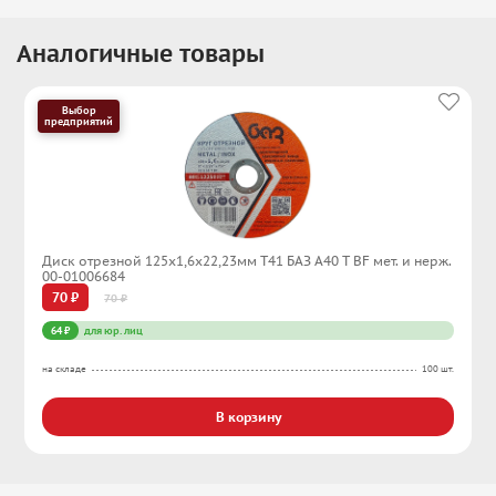
Аналогичные товары
Выбор
предприятий
Диск отрезной 125х1,6х22,23мм Т41 БАЗ A40 T BF мет. и нерж.
00-01006684
70 ₽
70 ₽
64 ₽
для юр. лиц
на складе
100 шт.
В корзину