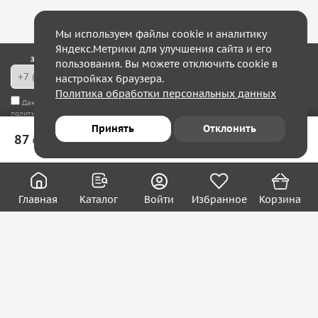
Мы используем файлы cookie и аналитику
Яндекс.Метрики для улучшения сайта и его
Закажите обратный звонок — в течение 10 минут мы с Вами свяжемся!
пользования. Вы можете отключить cookie в
настройках браузера.
Политика обработки персональных данных
Даю согласие на
обработку моих персональных данных
, а также соглашаюсь с
политикой конфиденциальности
Принять
Отклонить
87 ₽
В корзину
Юридическим лицам
Акции
Вакансии
Главная
Каталог
Войти
Избранное
Корзина
Контакты
Покупателям
О нас
О компании
Блог
Реквизиты
Контакты: