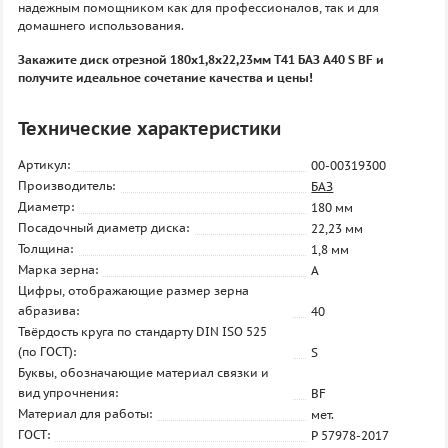
надежным помощником как для профессионалов, так и для
домашнего использования.
Закажите диск отрезной 180х1,8х22,23мм Т41 БАЗ A40 S BF и
получите идеальное сочетание качества и цены!
Технические характеристики
Артикул:
00-00319300
Производитель:
БАЗ
Диаметр:
180 мм
Посадочный диаметр диска:
22,23 мм
Толщина:
1,8 мм
Марка зерна:
A
Цифры, отображающие размер зерна
абразива:
40
Твёрдость круга по стандарту DIN ISO 525
(по ГОСТ):
S
Буквы, обозначающие материал связки и
вид упрочнения:
BF
Материал для работы:
мет.
ГОСТ:
Р 57978-2017