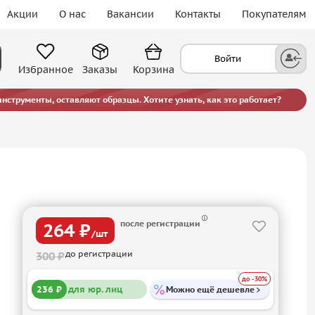
Акции
О нас
Вакансии
Контакты
Покупателям
Войти
Избранное
Заказы
Корзина
струменты, оставляют образцы. Хотите узнать, как это работает?
после регистрации
264 ₽
/шт
до регистрации
300 ₽
до -30%
236 ₽
для юр. лиц
Можно ещё дешевле