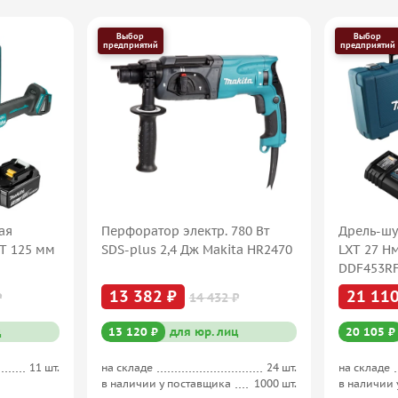
Выбор
Выбор
предприятий
предприятий
ая
Перфоратор электр. 780 Вт
Дрель-шу
XT 125 мм
SDS-plus 2,4 Дж Makita HR2470
LXT 27 Н
DDF453R
13 382 ₽
21 110
₽
14 432 ₽
ц
13 120 ₽
для юр. лиц
20 105 ₽
11 шт.
на складе
24 шт.
на складе
в наличии у поставщика
1000 шт.
в наличии 