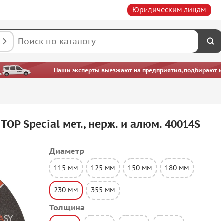
Юридическим лицам
Наши эксперты выезжают на предприятия, подбирают ин
OP Special мет., нерж. и алюм. 40014S
Диаметр
115 мм
125 мм
150 мм
180 мм
230 мм
355 мм
Толщина