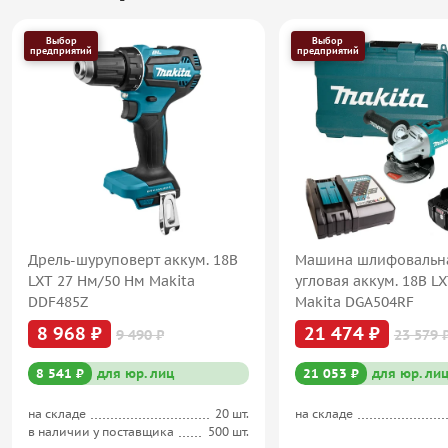
Выбор
Выбор
предприятий
предприятий
Дрель-шуруповерт аккум. 18В
Машина шлифовальн
LXT 27 Нм/50 Нм Makita
угловая аккум. 18В L
DDF485Z
Makita DGA504RF
8 968 ₽
21 474 ₽
9 490 ₽
23 579 
8 541 ₽
для юр. лиц
21 053 ₽
для юр. ли
на складе
20 шт.
на складе
в наличии у поставщика
500 шт.