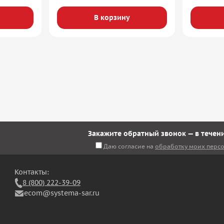
В корзину
Закажите обратный звонок — в течени
Даю согласие на
обработку моих перс
Контакты:
8 (800) 222-39-09
ecom@systema-sar.ru