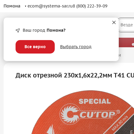
Помона
ecom@systema-sar.ru
8 (800) 222-39-09
Каталог
Везде
Ваш город
Помона?
— больше, чем просто оптовые цены.
Все верно
Выбрать город
Главная
/
Абразивные материалы
/
Отрезные диски
Диск отрезной 230х1,6х22,2мм Т41 CUT