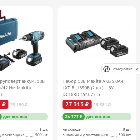
Privacy notice
руповерт аккум. 18В
Набор 18В Makita АКБ 5.0Ач
м/42 Нм Makita
LXT BL1850B (2 шт.) + ЗУ
FE
DC18RD 191L75-3
 ₽
27 313 ₽
23 190 ₽
28 384 ₽
для юр. лиц
26 777 ₽
для юр. лиц
1 шт.
на складе
8 шт.
у поставщика
500 шт.
в наличии у поставщика
500 шт.