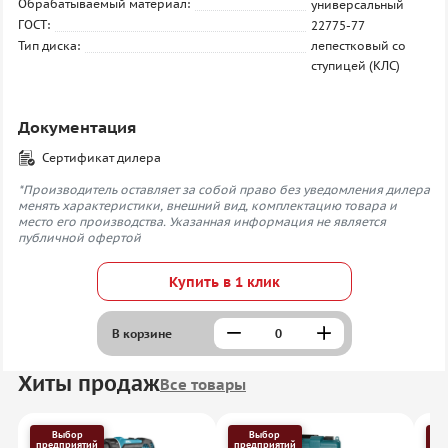
Обрабатываемый материал:
универсальный
ГОСТ:
22775-77
Тип диска:
лепестковый со
ступицей (КЛС)
Документация
Сертификат дилера
*Производитель оставляет за собой право без уведомления дилера
менять характеристики, внешний вид, комплектацию товара и
место его производства. Указанная информация не является
публичной офертой
Купить в 1 клик
В корзине
Хиты продаж
Все товары
Выбор
Выбор
предприятий
предприятий
пр