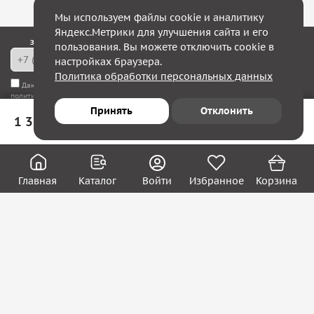
Мы используем файлы cookie и аналитику
Яндекс.Метрики для улучшения сайта и его
Закажите обратный звонок — в течение 10 минут мы с Вами свяжемся!
пользования. Вы можете отключить cookie в
настройках браузера.
Политика обработки персональных данных
Даю согласие на
обработку моих персональных данных
, а также соглашаюсь с
политикой конфиденциальности
Принять
Отклонить
1 339 ₽
В корзину
Юридическим лицам
Акции
Вакансии
Главная
Каталог
Войти
Избранное
Корзина
Контакты
Покупателям
О нас
О компании
Блог
Реквизиты
Контакты:
8 (800) 222-39-09
ecom@systema-sar.ru