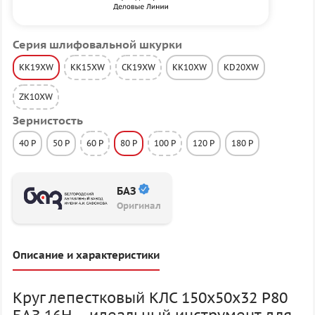
Серия шлифовальной шкурки
KK19XW
KK15XW
CK19XW
KK10XW
KD20XW
ZK10XW
Зернистость
40 P
50 P
60 P
80 P
100 P
120 P
180 P
БАЗ
Оригинал
Описание и характеристики
Круг лепестковый КЛС 150х50х32 P80