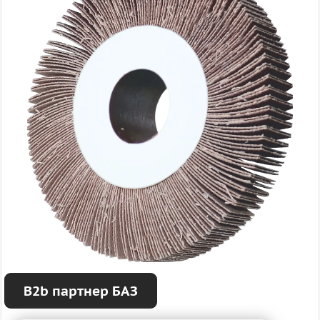
B2b партнер БАЗ