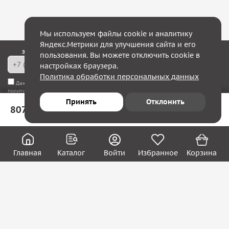
Мы используем файлы cookie и аналитику
Яндекс.Метрики для улучшения сайта и его
Закажите обратный звонок — в течение 10 минут мы с Вами свяжемся!
пользования. Вы можете отключить cookie в
настройках браузера.
Политика обработки персональных данных
Даю согласие на
обработку моих персональных данных
, а также соглашаюсь с
политикой конфиденциальности
Принять
Отклонить
807 ₽
В корзину
Юридическим лицам
Акции
Вакансии
Главная
Каталог
Войти
Избранное
Корзина
Контакты
Покупателям
О нас
О компании
Блог
Реквизиты
Контакты: