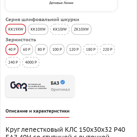
Серия шлифовальной шкурки
KK19XW
KK10XW
KK10JW
ZK10XW
Зернистость
40 P
60 P
80 P
100 P
120 P
180 P
220 P
240 P
4000 P
БАЗ
Оригинал
Описание и характеристики
Круг лепестковый КЛС 150х30х32 P40