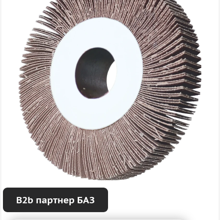
B2b партнер БАЗ