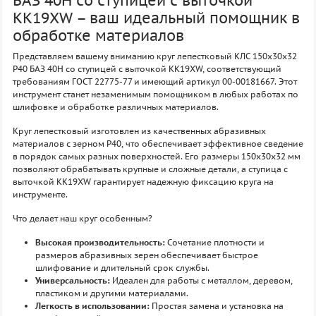
БАЗ 40H со ступицей с выточкой
KK19XW – ваш идеальный помощник в
обработке материалов
Представляем вашему вниманию круг лепестковый КЛС 150х30х32
P40 БАЗ 40H со ступицей с выточкой KK19XW, соответствующий
требованиям ГОСТ 22775-77 и имеющий артикул 00-00181667. Этот
инструмент станет незаменимым помощником в любых работах по
шлифовке и обработке различных материалов.
Круг лепестковый изготовлен из качественных абразивных
материалов с зерном P40, что обеспечивает эффективное сведение
в порядок самых разных поверхностей. Его размеры 150х30х32 мм
позволяют обрабатывать крупные и сложные детали, а ступица с
выточкой KK19XW гарантирует надежную фиксацию круга на
инструменте.
Что делает наш круг особенным?
Высокая производительность:
Сочетание плотности и
размеров абразивных зерен обеспечивает быстрое
шлифование и длительный срок службы.
Универсальность:
Идеален для работы с металлом, деревом,
пластиком и другими материалами.
Легкость в использовании:
Простая замена и установка на