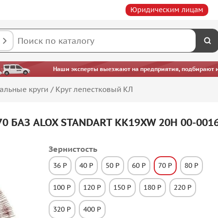
Юридическим лицам
Наши эксперты выезжают на предприятия, подбирают ин
альные круги
/
Круг лепестковый КЛ
70 БАЗ ALOX STANDART KK19XW 20H 00-001
Зернистость
36 P
40 P
50 P
60 P
70 P
80 P
100 P
120 P
150 P
180 P
220 P
320 P
400 P