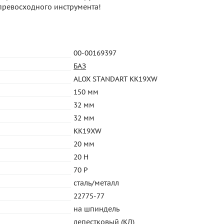
 превосходного инструмента!
00-00169397
БАЗ
ALOX STANDART KK19XW
150 мм
32 мм
32 мм
KK19XW
20 мм
20 H
70 P
сталь/металл
22775-77
на шпиндель
лепестковый (КЛ)