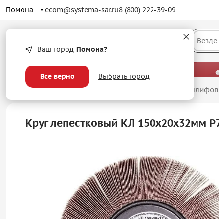
Помона
ecom@systema-sar.ru
8 (800) 222-39-09
Каталог
Везде
Ваш город
Помона?
— больше, чем просто оптовые цены.
Все верно
Выбрать город
Главная
/
Абразивные материалы
/
Лепестковые шлифов
Круг лепестковый КЛ 150х20х32мм P