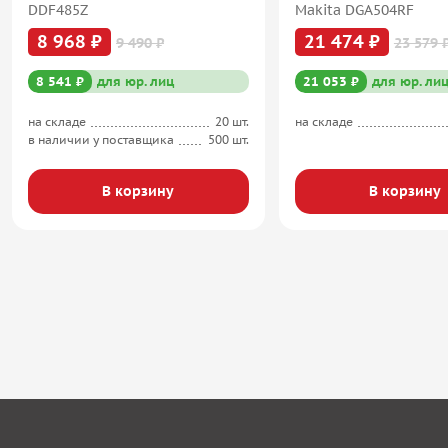
DDF485Z
Makita DGA504RF
8 968 ₽
21 474 ₽
9 490 ₽
23 579 
8 541 ₽
для юр. лиц
21 053 ₽
для юр. ли
на складе
20 шт.
на складе
в наличии у поставщика
500 шт.
В корзину
В корзину