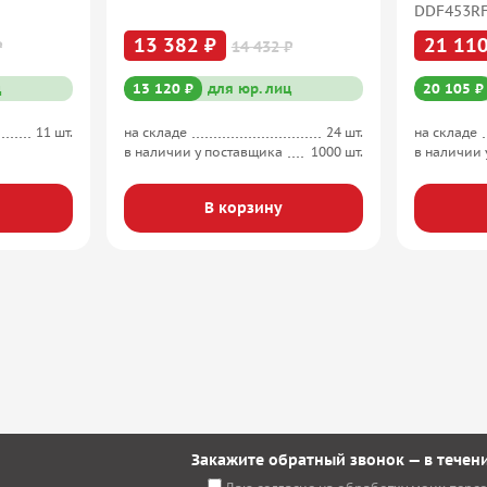
DDF453R
13 382 ₽
21 110
₽
14 432 ₽
ц
13 120 ₽
для юр. лиц
20 105 ₽
11 шт.
на складе
24 шт.
на складе
в наличии у поставщика
1000 шт.
в наличии 
В корзину
Закажите обратный звонок — в течени