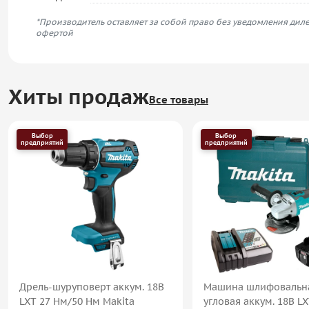
*Производитель оставляет за собой право без уведомления диле
офертой
Хиты продаж
Все товары
Выбор
Выбор
предприятий
предприятий
Дрель-шуруповерт аккум. 18В
Машина шлифовальн
LXT 27 Нм/50 Нм Makita
угловая аккум. 18В L