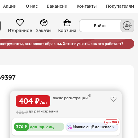
Акции
О нас
Вакансии
Контакты
Покупателям
Войти
Избранное
Заказы
Корзина
струменты, оставляют образцы. Хотите узнать, как это работает?
69397
после регистрации
404 ₽
/шт
до регистрации
431 ₽
до -30%
370 ₽
для юр. лиц
Можно ещё дешевле