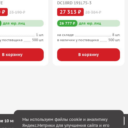
FE
DC18RD 191L75-3
 ₽
27 313 ₽
23 190 ₽
28 384 ₽
для юр. лиц
26 777 ₽
для юр. лиц
1 шт.
на складе
8 шт.
у поставщика
500 шт.
в наличии у поставщика
500 шт.
В корзину
В корзину
Мы используем файлы cookie и аналитику
е 10 минут мы с Вами свяжемся!
Яндекс.Метрики для улучшения сайта и его