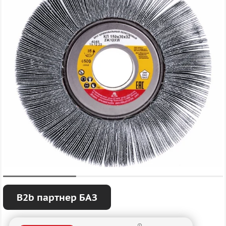
B2b партнер БАЗ