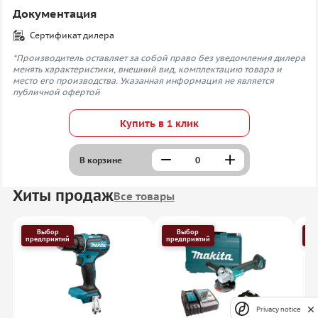
Документация
Сертификат дилера
*Производитель оставляет за собой право без уведомления дилера
менять характеристики, внешний вид, комплектацию товара и
место его производства. Указанная информация не является
публичной офертой
Купить в 1 клик
В корзине
Хиты продаж
Все товары
Выбор
Выбор
предприятий
предприятий
пр
Privacy notice