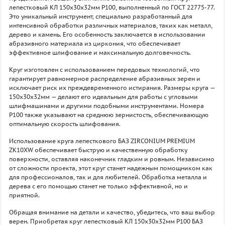
лепестковый КЛ 150х30х32мм P100, выполненный по ГОСТ 22775-77.
Это уникальный инструмент, специально разработанный для
интенсивной обработки различных материалов, таких как металл,
дерево и камень. Его особенность заключается в использовании
абразивного материала из циркония, что обеспечивает
эффективное шлифование и максимальную долговечность.
Круг изготовлен с использованием передовых технологий, что
гарантирует равномерное распределение абразивных зерен и
исключает риск их преждевременного истирания. Размеры круга —
150х30х32мм — делают его идеальным для работы с угловыми
шлифмашинами и другими подобными инструментами. Номера
P100 также указывают на среднюю зернистость, обеспечивающую
оптимальную скорость шлифования.
Использование круга лепесткового БАЗ ZIRCONIUM PREMIUM
ZK10XW обеспечивает быструю и качественную обработку
поверхности, оставляя наконечник гладким и ровным. Независимо
от сложности проекта, этот круг станет надежным помощником как
для профессионалов, так и для любителей. Обработка металла и
дерева с его помощью станет не только эффективной, но и
приятной.
Обращая внимание на детали и качество, убедитесь, что ваш выбор
верен. Приобретая круг лепестковый КЛ 150х30х32мм P100 БАЗ