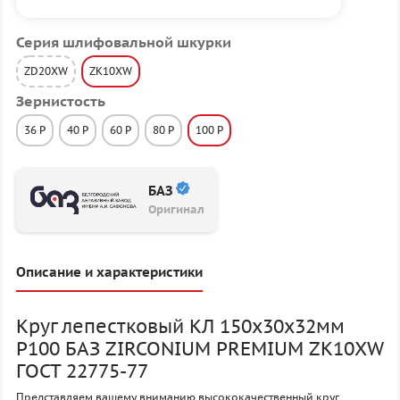
Серия шлифовальной шкурки
ZD20XW
ZK10XW
Зернистость
36 P
40 P
60 P
80 P
100 P
БАЗ
Оригинал
Описание и характеристики
Круг лепестковый КЛ 150х30х32мм
P100 БАЗ ZIRCONIUM PREMIUM ZK10XW
ГОСТ 22775-77
Представляем вашему вниманию высококачественный круг