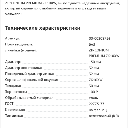
ZIRCONIUM PREMIUM ZK10XW, вы получаете надежный инструмент,
который справится с любыми задачами и оправдает ваши
ожидания.
Технические характеристики
Артикул:
00-00208716
Производитель:
БАЗ
Линейка (модель):
ZIRCONIUM
PREMIUM ZK10XW
Диаметр:
150 мм
Диаметр хвостовика:
32 мм
Посадочный диаметр диска:
32 мм
Серия шлифовальной шкурки:
ZK10XW
Толщина:
30 мм
Зернистость:
100 P
Обрабатываемый материал:
сталь
ГОСТ:
22775-77
Крепление:
на фланец
Тип диска:
лепестковый (КЛ)