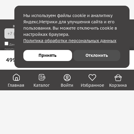
Мы используем файлы cookie и аналитику
Яндекс.Метрики для улучшения сайта и его
Закажите обратный звонок — в течение 10 минут мы с Вами свяжемся!
пользования. Вы можете отключить cookie в
настройках браузера.
Политика обработки персональных данных
Даю согласие на
обработку моих персональных данных
, а также соглашаюсь с
политикой конфиденциальности
Принять
Отклонить
499 ₽
В корзину
Юридическим лицам
Акции
Вакансии
Главная
Каталог
Войти
Избранное
Корзина
Контакты
Покупателям
О нас
О компании
Блог
Реквизиты
Контакты: