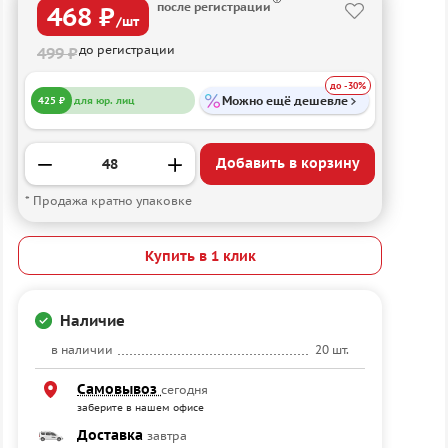
после регистрации
468 ₽
/шт
до регистрации
499 ₽
до -30%
Можно ещё дешевле
425 ₽
для юр. лиц
Добавить в корзину
* Продажа кратно упаковке
Купить в 1 клик
Наличие
в наличии
20 шт.
Самовывоз
сегодня
заберите в нашем офисе
Доставка
завтра