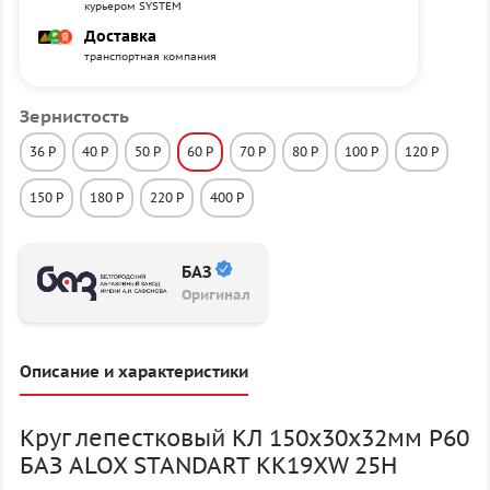
курьером SYSTEM
Доставка
транспортная компания
Зернистость
36 P
40 P
50 P
60 P
70 P
80 P
100 P
120 P
150 P
180 P
220 P
400 P
БАЗ
Оригинал
Описание и характеристики
Круг лепестковый КЛ 150х30х32мм P60
БАЗ ALOX STANDART KK19XW 25H