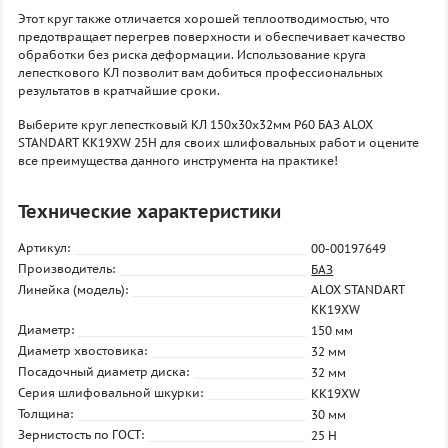
Этот круг также отличается хорошей теплоотводимостью, что
предотвращает перегрев поверхности и обеспечивает качество
обработки без риска деформации. Использование круга
лепесткового КЛ позволит вам добиться профессиональных
результатов в кратчайшие сроки.
Выберите круг лепестковый КЛ 150х30х32мм P60 БАЗ ALOX
STANDART KK19XW 25H для своих шлифовальных работ и оцените
все преимущества данного инструмента на практике!
Технические характеристики
Артикул:
00-00197649
Производитель:
БАЗ
Линейка (модель):
ALOX STANDART
KK19XW
Диаметр:
150 мм
Диаметр хвостовика:
32 мм
Посадочный диаметр диска:
32 мм
Серия шлифовальной шкурки:
KK19XW
Толщина:
30 мм
Зернистость по ГОСТ:
25 H