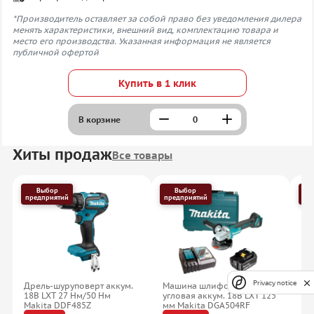
*Производитель оставляет за собой право без уведомления дилера
менять характеристики, внешний вид, комплектацию товара и
место его производства. Указанная информация не является
публичной офертой
Купить в 1 клик
В корзине
Хиты продаж
Все товары
Выбор
Выбор
предприятий
предприятий
пр
Privacy notice
Дрель-шуруповерт аккум.
Машина шлифовальная
Пе
18В LXT 27 Нм/50 Нм
угловая аккум. 18В LXT 125
SD
Makita DDF485Z
мм Makita DGA504RF
HR