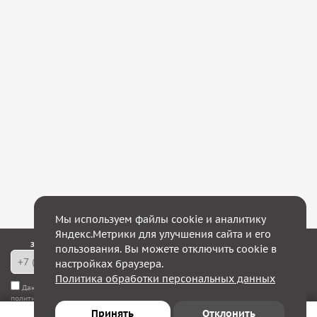
Мы используем файлы cookie и аналитику
Яндекс.Метрики для улучшения сайта и его
Закажите обратный звонок — в течение 10 минут мы с Вами свяжемся!
пользования. Вы можете отключить cookie в
настройках браузера.
Политика обработки персональных данных
Даю согласие на
обработку моих персональных данных
, а также соглашаюсь с
политикой конфиденциальности
Принять
Отклонить