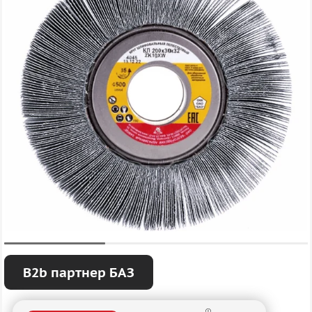
B2b партнер БАЗ