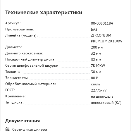
Технические характеристики
Артикул:
00-00301184
Производитель:
БАЗ
Линейка (модель):
ZIRCONIUM
PREMIUM ZK10XW
Диаметр:
200 мм
Диаметр хвостовика:
32 мм
Посадочный диаметр диска:
32 мм
Серия шлифовальной шкурки:
ZK10XW
Толщина:
30 мм
Зернистость:
80 P
Обрабатываемый материал:
сталь
ГОСТ:
22775-77
Крепление:
на шпиндель
Тип диска:
лепестковый (КЛ)
Документация
Сертификат дилера