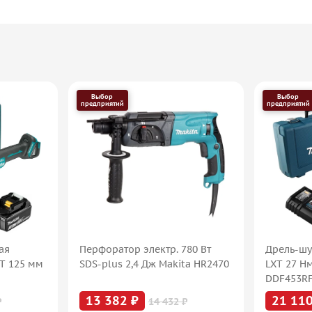
Выбор
Выбор
предприятий
предприятий
ая
Перфоратор электр. 780 Вт
Дрель-шу
XT 125 мм
SDS-plus 2,4 Дж Makita HR2470
LXT 27 Н
DDF453R
13 382 ₽
21 110
₽
14 432 ₽