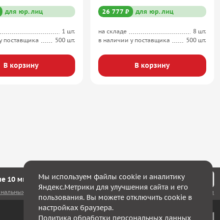
для юр. лиц
26 777 ₽
для юр. лиц
1 шт.
на складе
8 шт.
у поставщика
500 шт.
в наличии у поставщика
500 шт.
В корзину
В корзину
Мы используем файлы cookie и аналитику
е 10 минут мы с Вами свяжемся!
Яндекс.Метрики для улучшения сайта и его
ональных данных
, а также соглашаюсь с
политикой конфиденциальности
пользования. Вы можете отключить cookie в
настройках браузера.
Политика обработки персональных данных