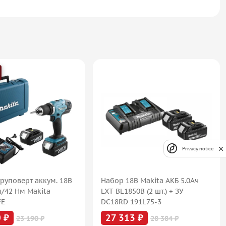
Privacy notice
руповерт аккум. 18В
Набор 18В Makita АКБ 5.0Ач
м/42 Нм Makita
LXT BL1850B (2 шт.) + ЗУ
FE
DC18RD 191L75-3
 ₽
27 313 ₽
23 190 ₽
28 384 ₽