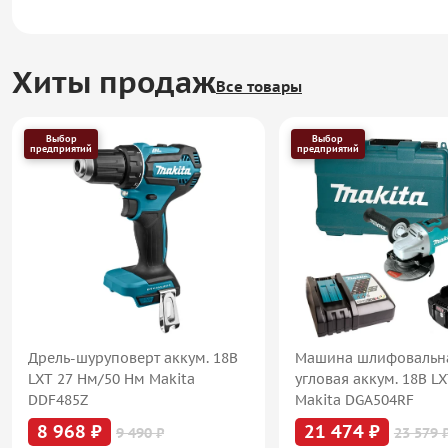
Хиты продаж
Все товары
Выбор
Выбор
предприятий
предприятий
Дрель-шуруповерт аккум. 18В
Машина шлифовальн
LXT 27 Нм/50 Нм Makita
угловая аккум. 18В L
DDF485Z
Makita DGA504RF
8 968 ₽
21 474 ₽
9 490 ₽
23 579 