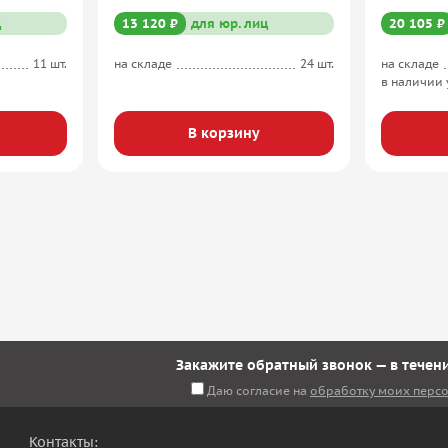
ц
13 120 ₽
для юр. лиц
20 105 ₽
11 шт.
на складе
24 шт.
на складе
в наличии 
В корзину
Закажите обратный звонок — в течени
Даю согласие на
обработку моих перс
Контакты: