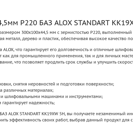
4,5мм P220 БАЗ ALOX STANDART KK19
змером 300x100x44,5 мм с зернистостью P220, выполненный п
я металл, дерево и пластик, обеспечивая высокое качество п
а ALOX, что гарантирует его долговечность и отличные шлифов
как для промышленного применения, так и для личных мастерс
ние, что позволяет продлить срок службы и улучшить скорост
вки, снятия неровностей и подготовки поверхности;
а различных материалах;
ми шлифовальными машинами и инструментами;
и гарантирует надежность;
 БАЗ ALOX STANDART KK19XW 5H, вы получаете незаменимый ин
чить эффективность своих работ, выбрав данный продукт для с