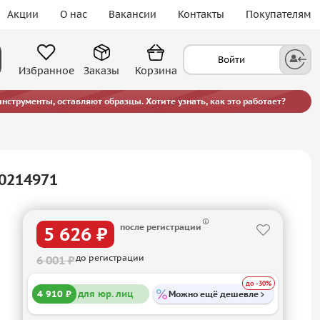
Акции
О нас
Вакансии
Контакты
Покупателям
Войти
Избранное
Заказы
Корзина
струменты, оставляют образцы. Хотите узнать, как это работает?
0214971
после регистрации
5 626 ₽
до регистрации
6 001 ₽
до -30%
4 910 ₽
для юр. лиц
Можно ещё дешевле