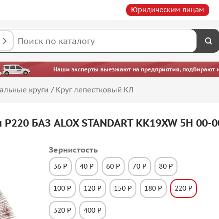
Юридическим лицам
Наши эксперты выезжают на предприятия, подбирают ин
альные круги
/
Круг лепестковый КЛ
м P220 БАЗ ALOX STANDART KK19XW 5H 00-0
Зернистость
36 P
40 P
60 P
70 P
80 P
100 P
120 P
150 P
180 P
220 P
320 P
400 P