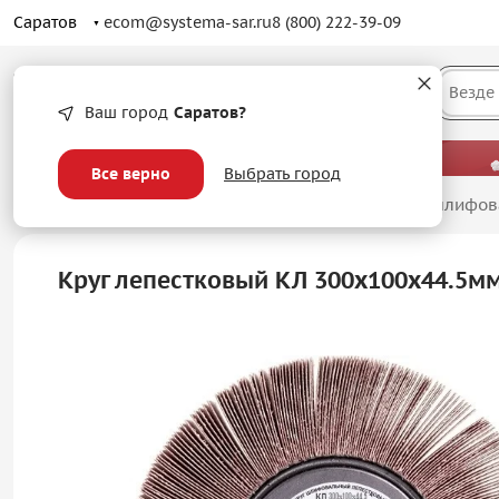
Саратов
ecom@systema-sar.ru
8 (800) 222-39-09
Каталог
Везде
Ваш город
Саратов?
— больше, чем просто оптовые цены.
Все верно
Выбрать город
Главная
/
Абразивные материалы
/
Лепестковые шлифов
Круг лепестковый КЛ 300х100х44.5м