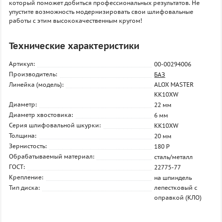
который поможет добиться профессиональных результатов. Не
упустите возможность модернизировать свои шлифовальные
работы с этим высококачественным кругом!
Технические характеристики
Артикул:
00-00294006
Производитель:
БАЗ
Линейка (модель):
ALOX MASTER
KK10XW
Диаметр:
22 мм
Диаметр хвостовика:
6 мм
Серия шлифовальной шкурки:
KK10XW
Толщина:
20 мм
Зернистость:
180 P
Обрабатываемый материал:
сталь/металл
ГОСТ:
22775-77
Крепление:
на шпиндель
Тип диска:
лепестковый с
оправкой (КЛО)