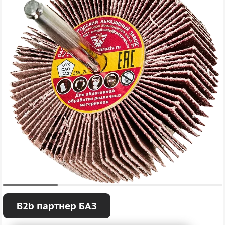
B2b партнер БАЗ