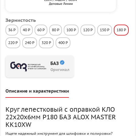
Зернистость
36 P
40 P
60 P
80 P
100 P
120 P
150 P
180 P
220 P
240 P
320 P
400 P
БАЗ
Оригинал
Описание и характеристики
Круг лепестковый с оправкой КЛО
22х20х6мм P180 БАЗ ALOX MASTER
KK10XW
Ищете надежный инструмент для шлифовки и полировки?