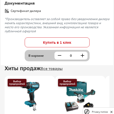
Документация
Сертификат дилера
*Производитель оставляет за собой право без уведомления дилера
менять характеристики, внешний вид, комплектацию товара и
место его производства. Указанная информация не является
публичной офертой
Купить в 1 клик
В корзине
Хиты продаж
Все товары
Выбор
Выбор
предприятий
предприятий
Privacy notice