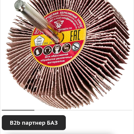
B2b партнер БАЗ