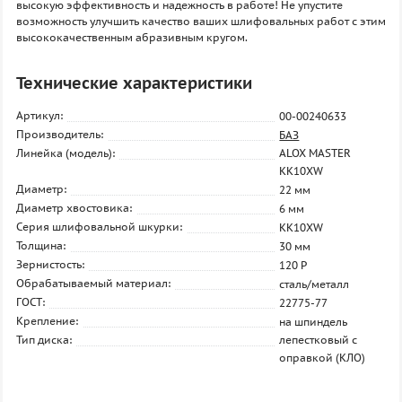
высокую эффективность и надежность в работе! Не упустите
возможность улучшить качество ваших шлифовальных работ с этим
высококачественным абразивным кругом.
Технические характеристики
Артикул:
00-00240633
Производитель:
БАЗ
Линейка (модель):
ALOX MASTER
KK10XW
Диаметр:
22 мм
Диаметр хвостовика:
6 мм
Серия шлифовальной шкурки:
KK10XW
Толщина:
30 мм
Зернистость:
120 P
Обрабатываемый материал:
сталь/металл
ГОСТ:
22775-77
Крепление:
на шпиндель
Тип диска:
лепестковый с
оправкой (КЛО)