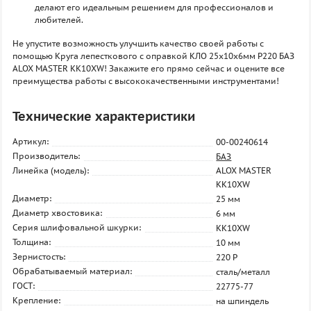
делают его идеальным решением для профессионалов и
любителей.
Не упустите возможность улучшить качество своей работы с
помощью Круга лепесткового с оправкой КЛО 25х10х6мм P220 БАЗ
ALOX MASTER KK10XW! Закажите его прямо сейчас и оцените все
преимущества работы с высококачественными инструментами!
Технические характеристики
Артикул:
00-00240614
Производитель:
БАЗ
Линейка (модель):
ALOX MASTER
KK10XW
Диаметр:
25 мм
Диаметр хвостовика:
6 мм
Серия шлифовальной шкурки:
KK10XW
Толщина:
10 мм
Зернистость:
220 P
Обрабатываемый материал:
сталь/металл
ГОСТ:
22775-77
Крепление:
на шпиндель