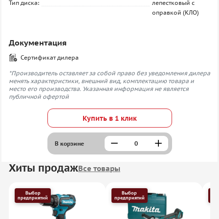
Тип диска:
лепестковый с
оправкой (КЛО)
Документация
Сертификат дилера
*Производитель оставляет за собой право без уведомления дилера
менять характеристики, внешний вид, комплектацию товара и
место его производства. Указанная информация не является
публичной офертой
Купить в 1 клик
В корзине
Хиты продаж
Все товары
Выбор
Выбор
предприятий
предприятий
пр