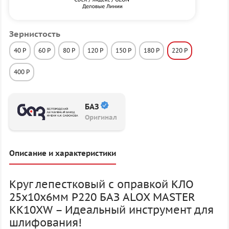
Зернистость
40 P
60 P
80 P
120 P
150 P
180 P
220 P
400 P
БАЗ
Оригинал
Описание и характеристики
Круг лепестковый с оправкой КЛО
25х10х6мм P220 БАЗ ALOX MASTER
KK10XW – Идеальный инструмент для
шлифования!