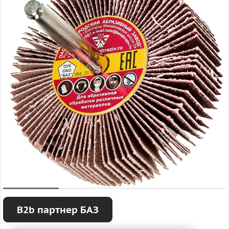
B2b партнер БАЗ