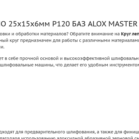
КЛО 25х15х6мм P120 БАЗ ALOX MASTE
овки и обработки материалов? Обратите внимание на
Круг ле
ый круг предназначен для работы с различными материалами, 
и.
тает в себе прочной основой и высокоэффективной шлифоваль
ые шлифовальные машины, что делает его удобным инструмент
дходят для предварительного шлифования, а также для финиш
благодаря использованию алоксидной абразивной зерновой см