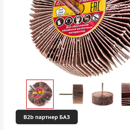
B2b партнер БАЗ