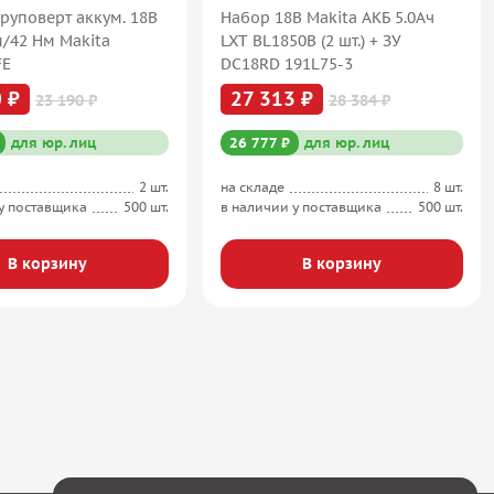
руповерт аккум. 18В
Набор 18В Makita АКБ 5.0Ач
м/42 Нм Makita
LXT BL1850B (2 шт.) + ЗУ
FE
DC18RD 191L75-3
 ₽
27 313 ₽
23 190 ₽
28 384 ₽
для юр. лиц
26 777 ₽
для юр. лиц
2 шт.
на складе
8 шт.
у поставщика
500 шт.
в наличии у поставщика
500 шт.
В корзину
В корзину