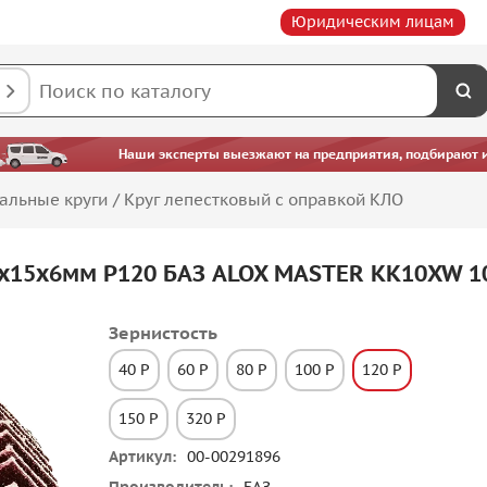
Юридическим лицам
Наши эксперты выезжают на предприятия, подбирают ин
альные круги
/
Круг лепестковый с оправкой КЛО
5х15х6мм P120 БАЗ ALOX MASTER KK10XW 1
Зернистость
40 P
60 P
80 P
100 P
120 P
150 P
320 P
Артикул
00-00291896