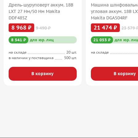
Дрель-шуруповерт аккум. 18В
Машина шлифовальн
LXT 27 Нм/50 Нм Makita
угловая аккум. 18В L
DDF485Z
Makita DGA504RF
8 968 ₽
21 474 ₽
9 490 ₽
23 579 
8 541 ₽
для юр. лиц
21 053 ₽
для юр. ли
на складе
20 шт.
на складе
в наличии у поставщика
500 шт.
В корзину
В корзину