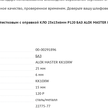
ное качество, проверенное временем. Доверьте вашу шлифовк
пестковым с оправкой КЛО 25х15х6мм P120 БАЗ ALOX MASTER
00-00291896
БАЗ
ALOX MASTER KK10XW
25 мм
6 мм
KK10XW
15 мм
120 P
сталь/металл
22775-77