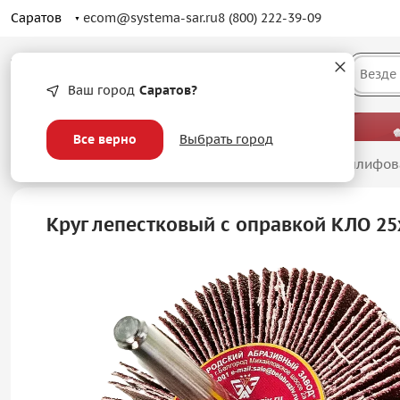
Саратов
ecom@systema-sar.ru
8 (800) 222-39-09
Каталог
Везде
Ваш город
Саратов?
— больше, чем просто оптовые цены.
Все верно
Выбрать город
Главная
/
Абразивные материалы
/
Лепестковые шлифов
Круг лепестковый с оправкой КЛО 2