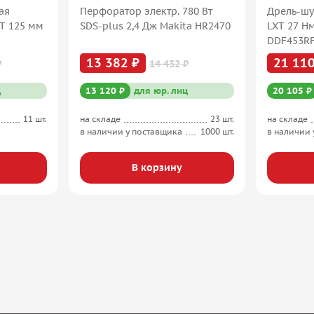
ая
Перфоратор электр. 780 Вт
Дрель-шу
XT 125 мм
SDS-plus 2,4 Дж Makita HR2470
LXT 27 Н
DDF453R
13 382 ₽
21 110
₽
14 432 ₽
ц
13 120 ₽
для юр. лиц
20 105 ₽
11 шт.
на складе
23 шт.
на складе
в наличии у поставщика
1000 шт.
в наличии 
В корзину