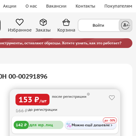
Акции
О нас
Вакансии
Контакты
Покупателям
Войти
Избранное
Заказы
Корзина
струменты, оставляют образцы. Хотите узнать, как это работает?
0H 00-00291896
после регистрации
153 ₽
/шт
до регистрации
166 ₽
до -30%
142 ₽
для юр. лиц
Можно ещё дешевле