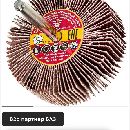
B2b партнер БАЗ