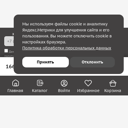
Мы используем файлы cookie и аналитику
Яндекс.Метрики для улучшения сайта и его
Закажите обратный звонок — в течение 10 минут мы с Вами свяжемся!
пользования. Вы можете отключить cookie в
настройках браузера.
Политика обработки персональных данных
Даю согласие на
обработку моих персональных данных
, а также соглашаюсь с
политикой конфиденциальности
Принять
Отклонить
166 ₽
В корзину
Юридическим лицам
Акции
Вакансии
Главная
Каталог
Войти
Избранное
Корзина
Контакты
Покупателям
О нас
О компании
Блог
Реквизиты