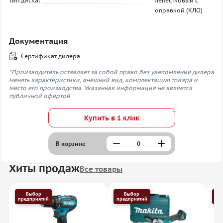
Тип диска:
лепестковый с
оправкой (КЛО)
Документация
Сертификат дилера
*Производитель оставляет за собой право без уведомления дилера
менять характеристики, внешний вид, комплектацию товара и
место его производства. Указанная информация не является
публичной офертой
Купить в 1 клик
В корзине
Хиты продаж
Все товары
Выбор
Выбор
предприятий
предприятий
пр