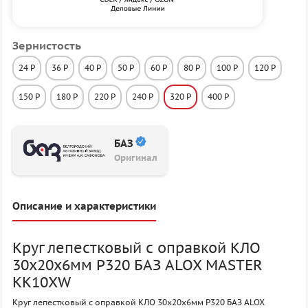
Зернистость
24 P
36 P
40 P
50 P
60 P
80 P
100 P
120 P
150 P
180 P
220 P
240 P
320 P
400 P
БАЗ
Оригинал
Описание и характеристики
Круг лепестковый с оправкой КЛО
30х20х6мм P320 БАЗ ALOX MASTER
KK10XW
Круг лепестковый с оправкой КЛО 30х20х6мм P320 БАЗ ALOX