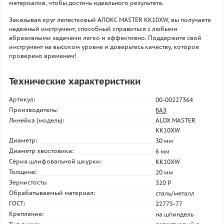
материалов, чтобы достичь идеального результата.
Заказывая круг лепестковый АЛОКС MASTER KK10XW, вы получаете
надежный инструмент, способный справиться с любыми
абразивными задачами легко и эффективно. Поддержите свой
инструмент на высоком уровне и доверьтесь качеству, которое
проверено временем!
Технические характеристики
Артикул:
00-00227364
Производитель:
БАЗ
Линейка (модель):
ALOX MASTER
KK10XW
Диаметр:
30 мм
Диаметр хвостовика:
6 мм
Серия шлифовальной шкурки:
KK10XW
Толщина:
20 мм
Зернистость:
320 P
Обрабатываемый материал:
сталь/металл
ГОСТ:
22775-77
Крепление:
на шпиндель