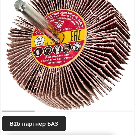
B2b партнер БАЗ