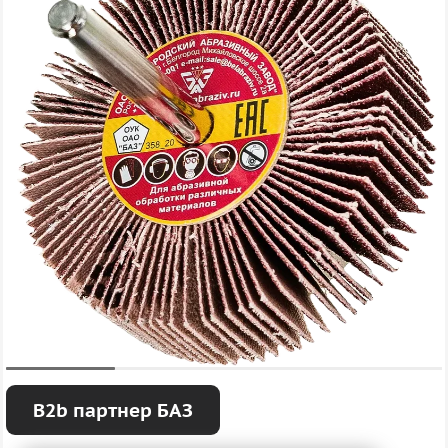
B2b партнер БАЗ