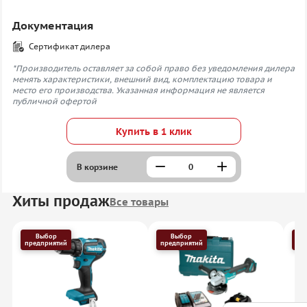
Документация
Сертификат дилера
*Производитель оставляет за собой право без уведомления дилера
менять характеристики, внешний вид, комплектацию товара и
место его производства. Указанная информация не является
публичной офертой
Купить в 1 клик
В корзине
Хиты продаж
Все товары
Выбор
Выбор
предприятий
предприятий
пр