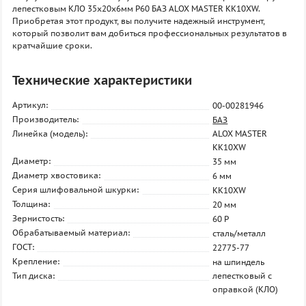
лепестковым КЛО 35х20х6мм P60 БАЗ ALOX MASTER KK10XW.
Приобретая этот продукт, вы получите надежный инструмент,
который позволит вам добиться профессиональных результатов в
кратчайшие сроки.
Технические характеристики
Артикул:
00-00281946
Производитель:
БАЗ
Линейка (модель):
ALOX MASTER
KK10XW
Диаметр:
35 мм
Диаметр хвостовика:
6 мм
Серия шлифовальной шкурки:
KK10XW
Толщина:
20 мм
Зернистость:
60 P
Обрабатываемый материал:
сталь/металл
ГОСТ:
22775-77
Крепление:
на шпиндель
Тип диска:
лепестковый с
оправкой (КЛО)