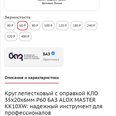
Зернистость
40 P
60 P
80 P
100 P
120 P
180 P
240 P
320 P
400 P
БАЗ
Оригинал
Описание и характеристики
Круг лепестковый с оправкой КЛО
35х20х6мм P60 БАЗ ALOX MASTER
KK10XW: надежный инструмент для
профессионалов