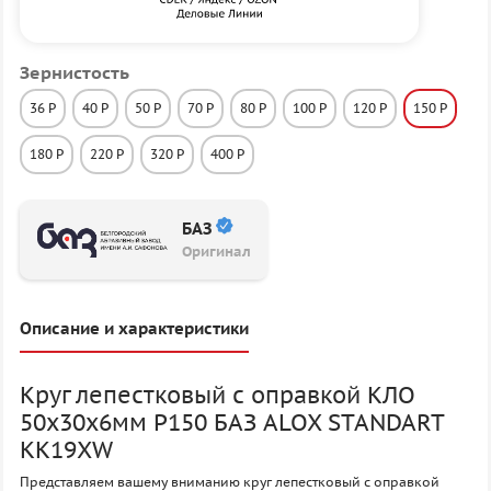
Зернистость
36 P
40 P
50 P
70 P
80 P
100 P
120 P
150 P
180 P
220 P
320 P
400 P
БАЗ
Оригинал
Описание и характеристики
Круг лепестковый с оправкой КЛО
50х30х6мм P150 БАЗ ALOX STANDART
KK19XW
Представляем вашему вниманию круг лепестковый с оправкой