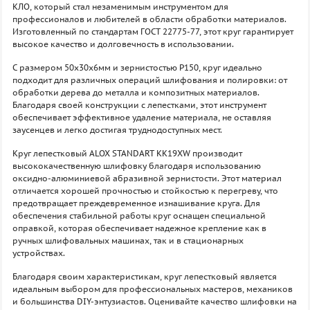
КЛО, который стал незаменимым инструментом для
профессионалов и любителей в области обработки материалов.
Изготовленный по стандартам ГОСТ 22775-77, этот круг гарантирует
высокое качество и долговечность в использовании.
С размером 50х30х6мм и зернистостью P150, круг идеально
подходит для различных операций шлифования и полировки: от
обработки дерева до металла и композитных материалов.
Благодаря своей конструкции с лепестками, этот инструмент
обеспечивает эффективное удаление материала, не оставляя
заусенцев и легко достигая труднодоступных мест.
Круг лепестковый ALOX STANDART KK19XW производит
высококачественную шлифовку благодаря использованию
оксидно-алюминиевой абразивной зернистости. Этот материал
отличается хорошей прочностью и стойкостью к перегреву, что
предотвращает преждевременное изнашивание круга. Для
обеспечения стабильной работы круг оснащен специальной
оправкой, которая обеспечивает надежное крепление как в
ручных шлифовальных машинах, так и в стационарных
устройствах.
Благодаря своим характеристикам, круг лепестковый является
идеальным выбором для профессиональных мастеров, механиков
и большинства DIY-энтузиастов. Оценивайте качество шлифовки на