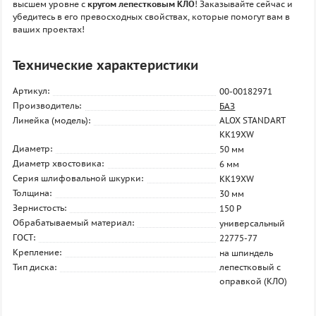
высшем уровне с
кругом лепестковым КЛО
! Заказывайте сейчас и
убедитесь в его превосходных свойствах, которые помогут вам в
ваших проектах!
Технические характеристики
Артикул:
00-00182971
Производитель:
БАЗ
Линейка (модель):
ALOX STANDART
KK19XW
Диаметр:
50 мм
Диаметр хвостовика:
6 мм
Серия шлифовальной шкурки:
KK19XW
Толщина:
30 мм
Зернистость:
150 P
Обрабатываемый материал:
универсальный
ГОСТ:
22775-77
Крепление:
на шпиндель
Тип диска:
лепестковый с
оправкой (КЛО)