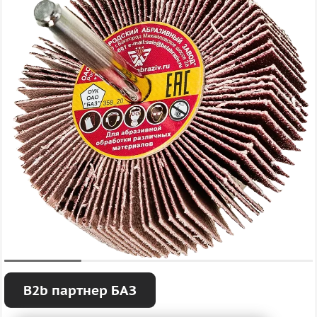
B2b партнер БАЗ