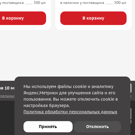
у поставщика
500 шт.
в наличии у поставщика
500 шт.
В корзину
В корзину
Мы используем файлы cookie и аналитику
е 10 минут мы с Вами свяжемся!
Яндекс.Метрики для улучшения сайта и его
ональных данных
, а также соглашаюсь с
политикой конфиденциальности
пользования. Вы можете отключить cookie в
настройках браузера.
Политика обработки персональных данных
Принять
Отклонить