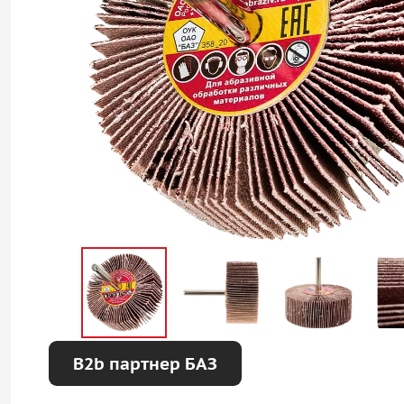
B2b партнер БАЗ