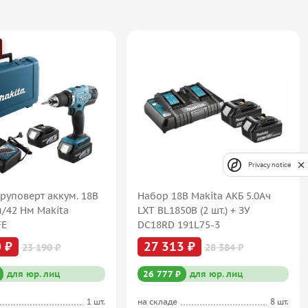
Privacy notice
руповерт аккум. 18В
Набор 18В Makita АКБ 5.0Ач
м/42 Нм Makita
LXT BL1850B (2 шт.) + ЗУ
FE
DC18RD 191L75-3
 ₽
27 313 ₽
23 190 ₽
28 384 ₽
для юр. лиц
26 777 ₽
для юр. лиц
1 шт.
на складе
8 шт.