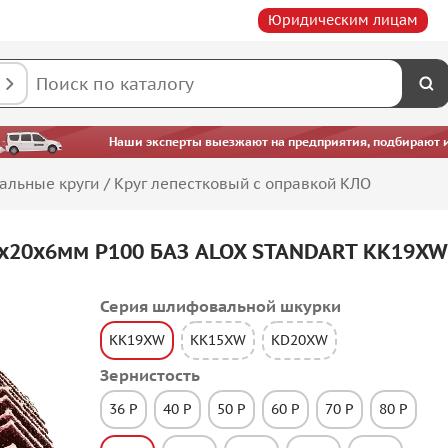
Юридическим лицам
Наши эксперты выезжают на предприятия, подбирают ин
альные круги
/
Круг лепестковый с оправкой КЛО
0х20х6мм P100 БАЗ ALOX STANDART KK19XW
Серия шлифовальной шкурки
KK19XW
KK15XW
KD20XW
Зернистость
36 P
40 P
50 P
60 P
70 P
80 P