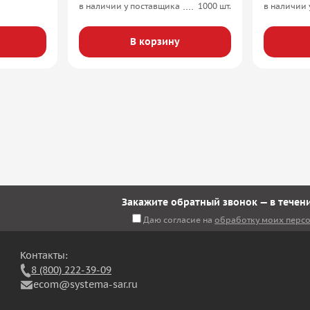
в наличии у поставщика
1000 шт.
в наличии 
В корзину
Закажите обратный звонок — в течени
Даю согласие на
обработку моих перс
Контакты:
8 (800) 222-39-09
ecom@systema-sar.ru