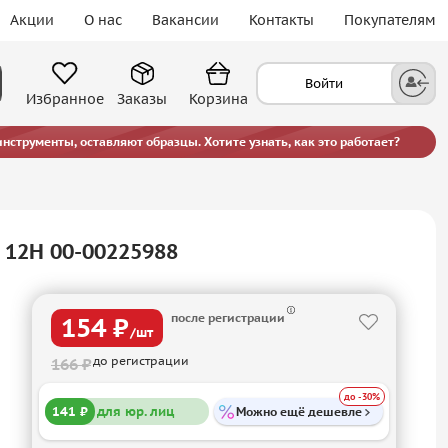
Акции
О нас
Вакансии
Контакты
Покупателям
Войти
Избранное
Заказы
Корзина
струменты, оставляют образцы. Хотите узнать, как это работает?
 12H 00-00225988
после регистрации
154 ₽
/шт
до регистрации
166 ₽
до -30%
141 ₽
для юр. лиц
Можно ещё дешевле