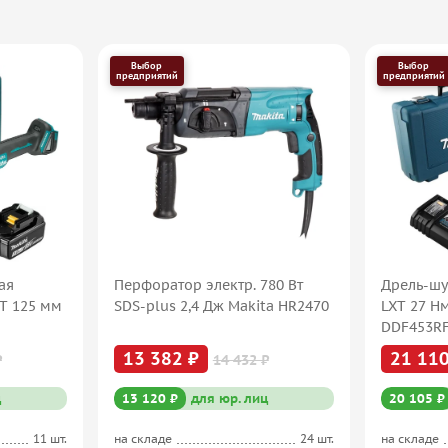
Выбор
Выбор
предприятий
предприятий
ая
Перфоратор электр. 780 Вт
Дрель-шу
XT 125 мм
SDS-plus 2,4 Дж Makita HR2470
LXT 27 Н
DDF453R
13 382 ₽
21 110
₽
14 432 ₽
ц
13 120 ₽
для юр. лиц
20 105 ₽
11 шт.
на складе
24 шт.
на складе