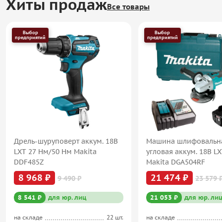
Хиты продаж
Все товары
Выбор
Выбор
предприятий
предприятий
Дрель-шуруповерт аккум. 18В
Машина шлифовальн
LXT 27 Нм/50 Нм Makita
угловая аккум. 18В L
DDF485Z
Makita DGA504RF
8 968 ₽
21 474 ₽
9 490 ₽
23 579 
8 541 ₽
для юр. лиц
21 053 ₽
для юр. ли
на складе
22 шт.
на складе