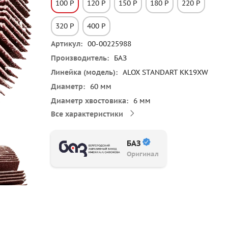
100 P
120 P
150 P
180 P
220 P
320 P
400 P
Артикул
00-00225988
Производитель
БАЗ
Линейка (модель)
ALOX STANDART KK19XW
Диаметр
60 мм
Диаметр хвостовика
6 мм
Все характеристики
БАЗ
Оригинал