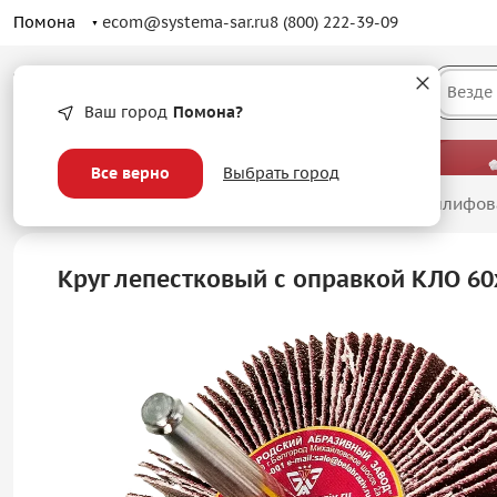
Помона
ecom@systema-sar.ru
8 (800) 222-39-09
Каталог
Везде
Ваш город
Помона?
— больше, чем просто оптовые цены.
Все верно
Выбрать город
Главная
/
Абразивные материалы
/
Лепестковые шлифов
Круг лепестковый с оправкой КЛО 6