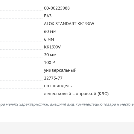
00-00225988
БАЗ
ALOX STANDART KK19XW
60 мм
6 мм
KK19XW
20 мм
100 P
универсальный
22775-77
на шпиндель
лепестковый с оправкой (КЛО)
ра менять характеристики, внешний вид, комплектацию товара и место 