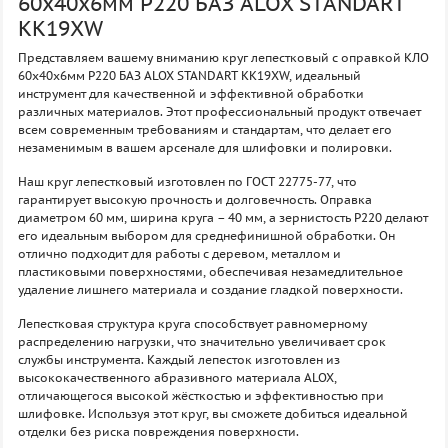
60х40х6мм P220 БАЗ ALOX STANDART
KK19XW
Представляем вашему вниманию круг лепестковый с оправкой КЛО
60х40х6мм P220 БАЗ ALOX STANDART KK19XW, идеальный
инструмент для качественной и эффективной обработки
различных материалов. Этот профессиональный продукт отвечает
всем современным требованиям и стандартам, что делает его
незаменимым в вашем арсенале для шлифовки и полировки.
Наш круг лепестковый изготовлен по ГОСТ 22775-77, что
гарантирует высокую прочность и долговечность. Оправка
диаметром 60 мм, ширина круга – 40 мм, а зернистость P220 делают
его идеальным выбором для среднефинишной обработки. Он
отлично подходит для работы с деревом, металлом и
пластиковыми поверхностями, обеспечивая незамедлительное
удаление лишнего материала и создание гладкой поверхности.
Лепестковая структура круга способствует равномерному
распределению нагрузки, что значительно увеличивает срок
службы инструмента. Каждый лепесток изготовлен из
высококачественного абразивного материала ALOX,
отличающегося высокой жёсткостью и эффективностью при
шлифовке. Используя этот круг, вы сможете добиться идеальной
отделки без риска повреждения поверхности.