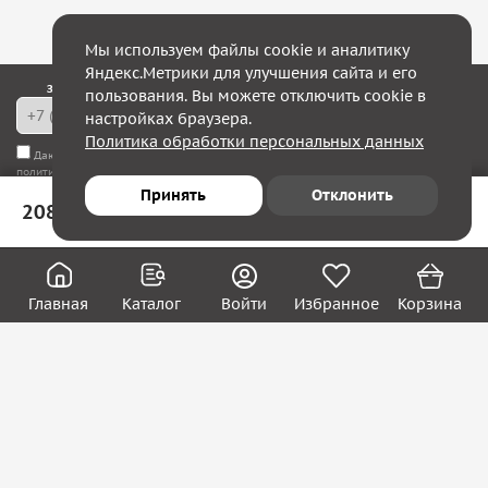
Мы используем файлы cookie и аналитику
Яндекс.Метрики для улучшения сайта и его
Закажите обратный звонок — в течение 10 минут мы с Вами свяжемся!
пользования. Вы можете отключить cookie в
настройках браузера.
Политика обработки персональных данных
Даю согласие на
обработку моих персональных данных
, а также соглашаюсь с
политикой конфиденциальности
Принять
Отклонить
208 ₽
В корзину
Юридическим лицам
Акции
Вакансии
Главная
Каталог
Войти
Избранное
Корзина
Контакты
Покупателям
О нас
О компании
Блог
Реквизиты
Контакты:
8 (800) 222-39-09