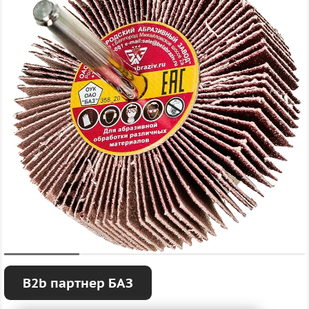
B2b партнер БАЗ