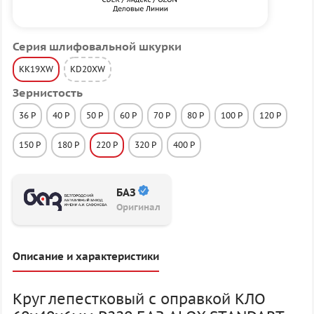
Серия шлифовальной шкурки
KK19XW
KD20XW
Зернистость
36 P
40 P
50 P
60 P
70 P
80 P
100 P
120 P
150 P
180 P
220 P
320 P
400 P
БАЗ
Оригинал
Описание и характеристики
Круг лепестковый с оправкой КЛО