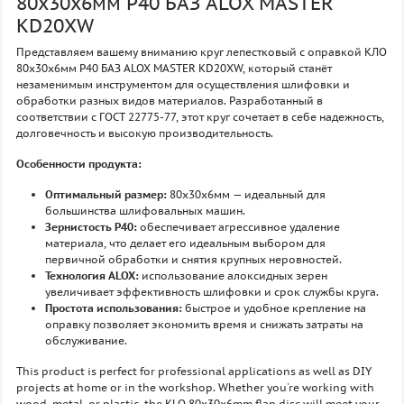
80х30х6мм P40 БАЗ ALOX MASTER
KD20XW
Представляем вашему вниманию круг лепестковый с оправкой КЛО
80х30х6мм P40 БАЗ ALOX MASTER KD20XW, который станёт
незаменимым инструментом для осуществления шлифовки и
обработки разных видов материалов. Разработанный в
соответствии с ГОСТ 22775-77, этот круг сочетает в себе надежность,
долговечность и высокую производительность.
Особенности продукта:
Оптимальный размер:
80х30х6мм — идеальный для
большинства шлифовальных машин.
Зернистость P40:
обеспечивает агрессивное удаление
материала, что делает его идеальным выбором для
первичной обработки и снятия крупных неровностей.
Технология ALOX:
использование алоксидных зерен
увеличивает эффективность шлифовки и срок службы круга.
Простота использования:
быстрое и удобное крепление на
оправку позволяет экономить время и снижать затраты на
обслуживание.
This product is perfect for professional applications as well as DIY
projects at home or in the workshop. Whether you're working with
wood, metal, or plastic, the KLO 80x30x6mm flap disc will meet your