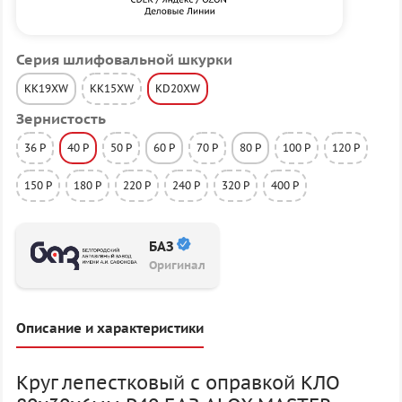
Серия шлифовальной шкурки
KK19XW
KK15XW
KD20XW
Зернистость
36 P
40 P
50 P
60 P
70 P
80 P
100 P
120 P
150 P
180 P
220 P
240 P
320 P
400 P
БАЗ
Оригинал
Описание и характеристики
Круг лепестковый с оправкой КЛО