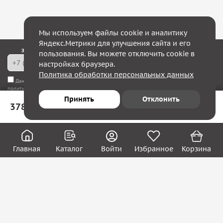
Мы используем файлы cookie и аналитику
Яндекс.Метрики для улучшения сайта и его
Закажите обратный звонок — в течение 10 минут мы с Вами свяжемся!
пользования. Вы можете отключить cookie в
настройках браузера.
Политика обработки персональных данных
Даю согласие на
обработку моих персональных данных
, а также соглашаюсь с
политикой конфиденциальности
Принять
Отклонить
378 ₽
В корзину
Юридическим лицам
Акции
Вакансии
Главная
Каталог
Войти
Избранное
Корзина
Контакты
Покупателям
О нас
О компании
Блог
Реквизиты
Контакты: