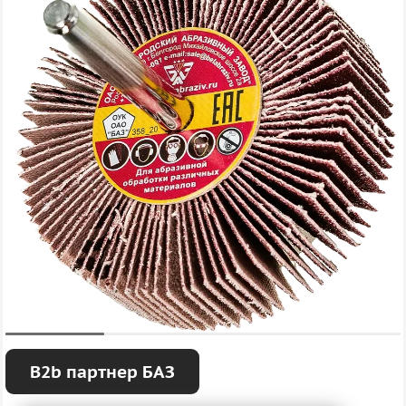
B2b партнер БАЗ