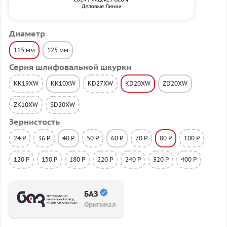
Диаметр
115 мм
125 мм
Серия шлифовальной шкурки
KK19XW
KK10XW
KD27XW
KD20XW
ZD20XW
ZK10XW
SD20XW
Зернистость
24 P
36 P
40 P
50 P
60 P
70 P
80 P
100 P
120 P
150 P
180 P
220 P
240 P
320 P
400 P
БАЗ
Оригинал