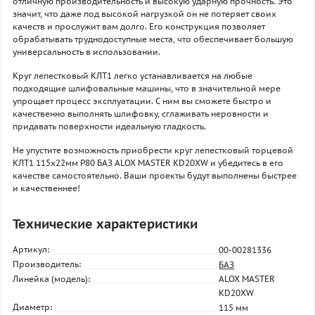
отличную производительность и высокую ударную прочность. Это
значит, что даже под высокой нагрузкой он не потеряет своих
качеств и прослужит вам долго. Его конструкция позволяет
обрабатывать труднодоступные места, что обеспечивает большую
универсальность в использовании.
Круг лепестковый КЛТ1 легко устанавливается на любые
подходящие шлифовальные машины, что в значительной мере
упрощает процесс эксплуатации. С ним вы сможете быстро и
качественно выполнять шлифовку, сглаживать неровности и
придавать поверхности идеальную гладкость.
Не упустите возможность приобрести круг лепестковый торцевой
КЛТ1 115х22мм P80 БАЗ ALOX MASTER KD20XW и убедитесь в его
качестве самостоятельно. Ваши проекты будут выполнены быстрее
и качественнее!
Технические характеристики
Артикул:
00-00281336
Производитель:
БАЗ
Линейка (модель):
ALOX MASTER
KD20XW
Диаметр:
115 мм