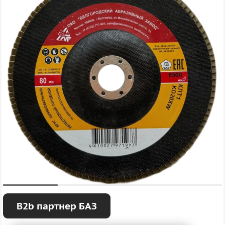
B2b партнер БАЗ