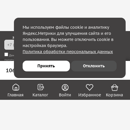
Мы используем файлы cookie и аналитику
Яндекс.Метрики для улучшения сайта и его
Закажите обратный звонок — в течение 10 минут мы с Вами свяжемся!
пользования. Вы можете отключить cookie в
настройках браузера.
Политика обработки персональных данных
Даю согласие на
обработку моих персональных данных
, а также соглашаюсь с
политикой конфиденциальности
Принять
Отклонить
106 ₽
В корзину
Юридическим лицам
Акции
Вакансии
Главная
Каталог
Войти
Избранное
Корзина
Контакты
Покупателям
О нас
О компании
Блог
Реквизиты