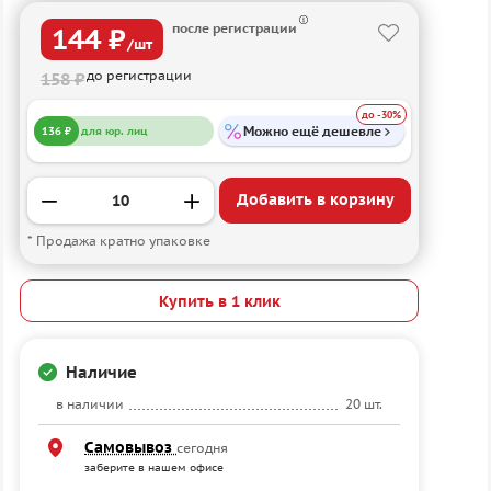
после регистрации
144 ₽
/шт
до регистрации
158 ₽
до -30%
Можно ещё дешевле
136 ₽
для юр. лиц
Добавить в корзину
* Продажа кратно упаковке
Купить в 1 клик
Наличие
в наличии
20 шт.
Самовывоз
сегодня
заберите в нашем офисе