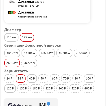
Доставка
завтра
курьером SYSTEM
Доставка
транспортная компания
Диаметр
115 мм
125 мм
Серия шлифовальной шкурки
KK19XW
KK10XW
KD27XW
KD20XW
ZD20XW
ZK10XW
SD20XW
Зернистость
24 P
36 P
40 P
50 P
60 P
70 P
80 P
100 P
120 P
150 P
180 P
220 P
240 P
320 P
400 P
БАЗ