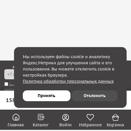
Мы используем файлы cookie и аналитику
Яндекс.Метрики для улучшения сайта и его
Закажите обратный звонок — в течение 10 минут мы с Вами свяжемся!
пользования. Вы можете отключить cookie в
настройках браузера.
Политика обработки персональных данных
Даю согласие на
обработку моих персональных данных
, а также соглашаюсь с
политикой конфиденциальности
Принять
Отклонить
158 ₽
В корзину
Юридическим лицам
Акции
Вакансии
Главная
Каталог
Войти
Избранное
Корзина
Контакты