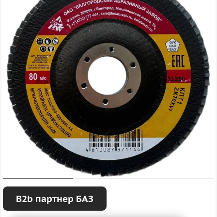
B2b партнер БАЗ