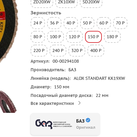
ZD20XW
ZK10XW
SD20XW
Зернистость
24 P
36 P
40 P
50 P
60 P
70 P
80 P
100 P
120 P
150 P
180 P
220 P
240 P
320 P
400 P
Артикул
00-00294108
Производитель
БАЗ
Линейка (модель)
ALOX STANDART KK19XW
Диаметр
150 мм
Посадочный диаметр диска
22 мм
Все характеристики
БАЗ
Оригинал