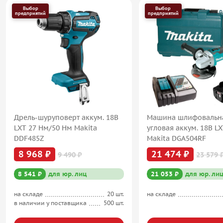
Выбор
Выбор
предприятий
предприятий
Дрель-шуруповерт аккум. 18В
Машина шлифовальн
LXT 27 Нм/50 Нм Makita
угловая аккум. 18В L
DDF485Z
Makita DGA504RF
8 968 ₽
21 474 ₽
9 490 ₽
23 579 
8 541 ₽
для юр. лиц
21 053 ₽
для юр. ли
на складе
20 шт.
на складе
в наличии у поставщика
500 шт.