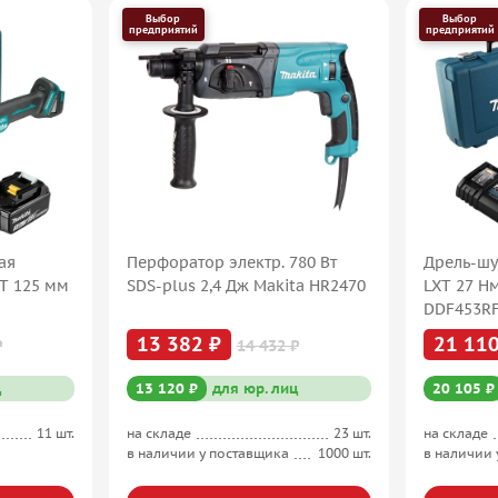
Выбор
Выбор
предприятий
предприятий
ая
Перфоратор электр. 780 Вт
Дрель-шу
XT 125 мм
SDS-plus 2,4 Дж Makita HR2470
LXT 27 Н
DDF453R
13 382 ₽
21 110
₽
14 432 ₽
ц
13 120 ₽
для юр. лиц
20 105 ₽
11 шт.
на складе
23 шт.
на складе
в наличии у поставщика
1000 шт.
в наличии 