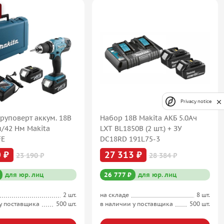
Privacy notice
руповерт аккум. 18В
Набор 18В Makita АКБ 5.0Ач
м/42 Нм Makita
LXT BL1850B (2 шт.) + ЗУ
FE
DC18RD 191L75-3
 ₽
27 313 ₽
23 190 ₽
28 384 ₽
для юр. лиц
26 777 ₽
для юр. лиц
2 шт.
на складе
8 шт.
у поставщика
500 шт.
в наличии у поставщика
500 шт.