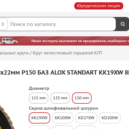
Юридическим лицам
Наши эксперты выезжают на предприятия, подбирают ин
альные круги
/
Круг лепестковый торцевой КЛТ
0х22мм P150 БАЗ ALOX STANDART KK19XW 8
Диаметр
115 мм
125 мм
150 мм
Серия шлифовальной шкурки
KK19XW
KK10XW
KD27XW
KD20XW