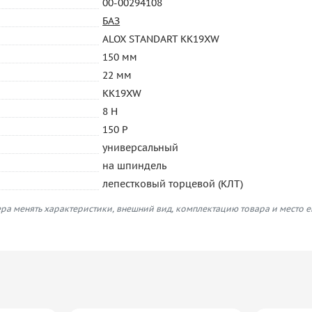
00-00294108
БАЗ
ALOX STANDART KK19XW
150 мм
22 мм
KK19XW
8 H
150 P
универсальный
на шпиндель
лепестковый торцевой (КЛТ)
ра менять характеристики, внешний вид, комплектацию товара и место 