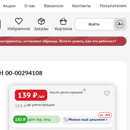
Акции
О нас
Вакансии
Контакты
Покупателям
Войти
Избранное
Заказы
Корзина
струменты, оставляют образцы. Хотите узнать, как это работает?
H 00-00294108
после регистрации
139 ₽
/шт
до регистрации
153 ₽
до -30%
132 ₽
для юр. лиц
Можно ещё дешевле