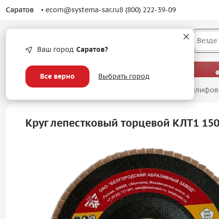
Саратов
ecom@systema-sar.ru
8 (800) 222-39-09
Каталог
Везде
Ваш город
Саратов?
— больше, чем просто оптовые цены.
Все верно
Выбрать город
Главная
/
Абразивные материалы
/
Лепестковые шлифов
Круг лепестковый торцевой КЛТ1 15