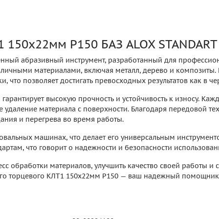
1 150х22мм P150 БАЗ ALOX STANDART
енный абразивный инструмент, разработанный для профессиона
личными материалами, включая металл, дерево и композиты. 
, что позволяет достигать превосходных результатов как в ч
 гарантирует высокую прочность и устойчивость к износу. Каж
 удаление материала с поверхности. Благодаря передовой те
дания и перегрева во время работы.
вальных машинах, что делает его универсальным инструменто
дартам, что говорит о надежности и безопасности использован
есс обработки материалов, улучшить качество своей работы и 
ого торцевого КЛТ1 150х22мм P150 — ваш надежный помощник 