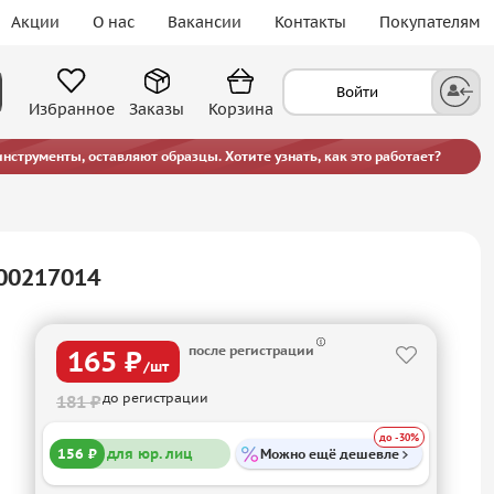
Акции
О нас
Вакансии
Контакты
Покупателям
Войти
Избранное
Заказы
Корзина
струменты, оставляют образцы. Хотите узнать, как это работает?
00217014
после регистрации
165 ₽
/шт
до регистрации
181 ₽
до -30%
156 ₽
для юр. лиц
Можно ещё дешевле