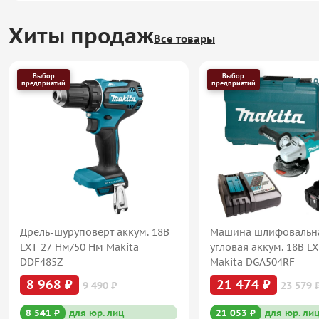
Хиты продаж
Все товары
Выбор
Выбор
предприятий
предприятий
Дрель-шуруповерт аккум. 18В
Машина шлифовальн
LXT 27 Нм/50 Нм Makita
угловая аккум. 18В L
DDF485Z
Makita DGA504RF
8 968 ₽
21 474 ₽
9 490 ₽
23 579 
8 541 ₽
для юр. лиц
21 053 ₽
для юр. ли