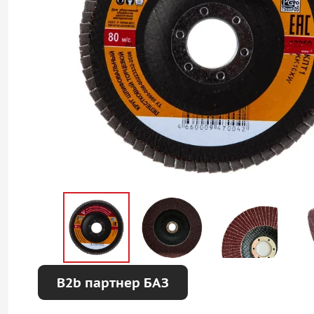
B2b партнер БАЗ