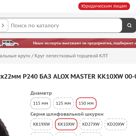
Юридическим лицам
Наши эксперты выезжают на предприятия, подбирают ин
альные круги
/
Круг лепестковый торцевой КЛТ
0х22мм P240 БАЗ ALOX MASTER KK10XW 00-
Диаметр
115 мм
125 мм
150 мм
Серия шлифовальной шкурки
KK19XW
KK10XW
KD27XW
KD20XW