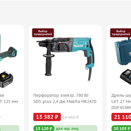
Выбор
Выбор
предприятий
предприятий
ая
Перфоратор электр. 780 Вт
Дрель-шу
XT 125 мм
SDS-plus 2,4 Дж Makita HR2470
LXT 27 Н
DDF453R
13 382 ₽
21 110
₽
14 432 ₽
ц
13 120 ₽
для юр. лиц
20 105 ₽