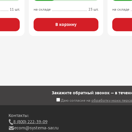
11 шт.
на складе
23 шт.
на складе
В корзину
Закажите обратный звонок — в течени
Даю согласие на
обработку моих перс
Контакты:
8 (800) 222-39-09
ecom@systema-sar.ru