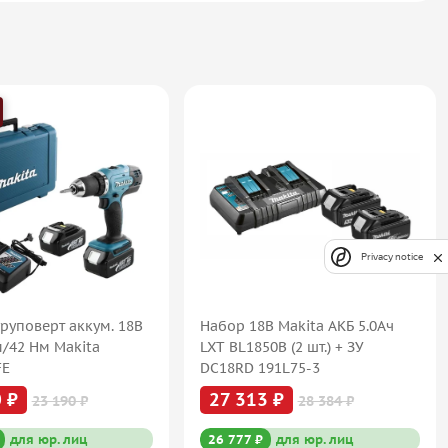
Privacy notice
руповерт аккум. 18В
Набор 18В Makita АКБ 5.0Ач
м/42 Нм Makita
LXT BL1850B (2 шт.) + ЗУ
FE
DC18RD 191L75-3
 ₽
27 313 ₽
23 190 ₽
28 384 ₽
для юр. лиц
26 777 ₽
для юр. лиц