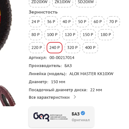
ZD20XW
ZK10XW
SD20XW
Зернистость
24 P
36 P
40 P
50 P
60 P
70 P
80 P
100 P
120 P
150 P
180 P
220 P
240 P
320 P
400 P
Артикул
00-00217014
Производитель
БАЗ
Линейка (модель)
ALOX MASTER KK10XW
Диаметр
150 мм
Посадочный диаметр диска
22 мм
Все характеристики
БАЗ
Оригинал