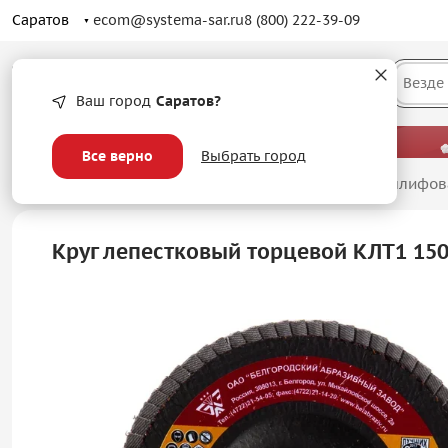
Саратов
ecom@systema-sar.ru
8 (800) 222-39-09
Каталог
Везде
Ваш город
Саратов?
— больше, чем просто оптовые цены.
Все верно
Выбрать город
Главная
/
Абразивные материалы
/
Лепестковые шлифов
Круг лепестковый торцевой КЛТ1 15