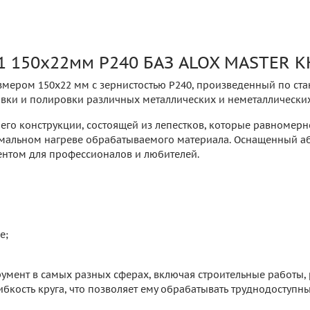
1 150х22мм P240 БАЗ ALOX MASTER K
мером 150х22 мм с зернистостью P240, произведенный по стан
ки и полировки различных металлических и неметаллических 
его конструкции, состоящей из лепестков, которые равномерн
альном нагреве обрабатываемого материала. Оснащенный абр
ентом для профессионалов и любителей.
е;
румент в самых разных сферах, включая строительные работы,
бкость круга, что позволяет ему обрабатывать труднодоступны