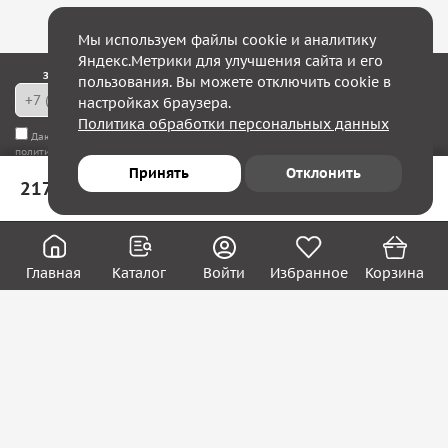
Мы используем файлы cookie и аналитику
Яндекс.Метрики для улучшения сайта и его
Закажите обратный звонок — в течение 10 минут мы с Вами свяжемся!
пользования. Вы можете отключить cookie в
настройках браузера.
Политика обработки персональных данных
Даю согласие на
обработку моих персональных данных
, а также соглашаюсь с
политикой конфиденциальности
Принять
Отклонить
217 ₽
В корзину
Юридическим лицам
Акции
Вакансии
Главная
Каталог
Войти
Избранное
Корзина
Контакты
Покупателям
О нас
О компании
Блог
Реквизиты
Контакты:
8 (800) 222-39-09