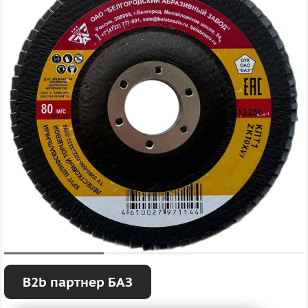
B2b партнер БАЗ