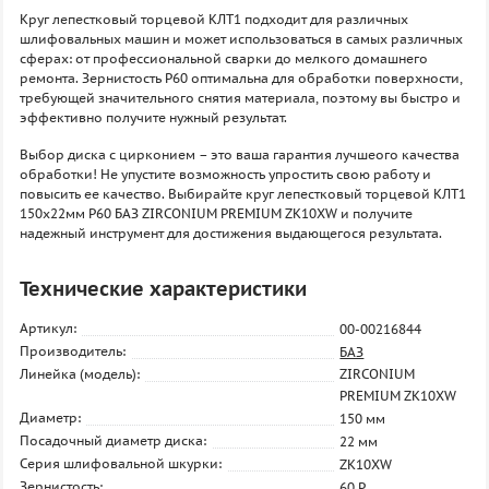
Круг лепестковый торцевой КЛТ1 подходит для различных
шлифовальных машин и может использоваться в самых различных
сферах: от профессиональной сварки до мелкого домашнего
ремонта. Зернистость P60 оптимальна для обработки поверхности,
требующей значительного снятия материала, поэтому вы быстро и
эффективно получите нужный результат.
Выбор диска с цирконием – это ваша гарантия лучшеого качества
обработки! Не упустите возможность упростить свою работу и
повысить ее качество. Выбирайте круг лепестковый торцевой КЛТ1
150х22мм P60 БАЗ ZIRCONIUM PREMIUM ZK10XW и получите
надежный инструмент для достижения выдающегося результата.
Технические характеристики
Артикул:
00-00216844
Производитель:
БАЗ
Линейка (модель):
ZIRCONIUM
PREMIUM ZK10XW
Диаметр:
150 мм
Посадочный диаметр диска:
22 мм
Серия шлифовальной шкурки:
ZK10XW
Зернистость:
60 P