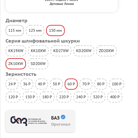
Диаметр
115 мм
125 мм
150 мм
Серия шлифовальной шкурки
KK19XW
KK10XW
KD27XW
KD20XW
ZD20XW
ZK10XW
SD20XW
Зернистость
24 P
36 P
40 P
50 P
60 P
70 P
80 P
100 P
120 P
150 P
180 P
220 P
240 P
320 P
400 P
БАЗ
Оригинал