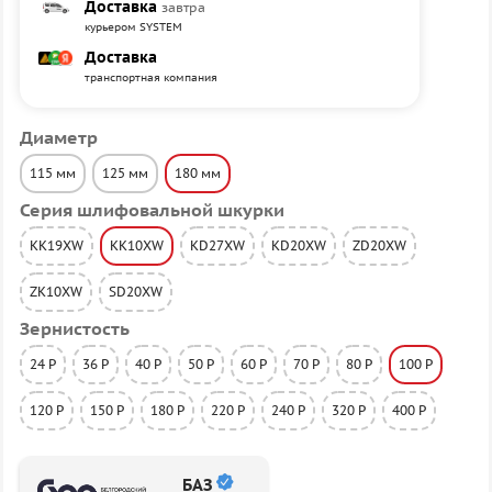
Доставка
завтра
курьером SYSTEM
Доставка
транспортная компания
Диаметр
115 мм
125 мм
180 мм
Серия шлифовальной шкурки
KK19XW
KK10XW
KD27XW
KD20XW
ZD20XW
ZK10XW
SD20XW
Зернистость
24 P
36 P
40 P
50 P
60 P
70 P
80 P
100 P
120 P
150 P
180 P
220 P
240 P
320 P
400 P
БАЗ