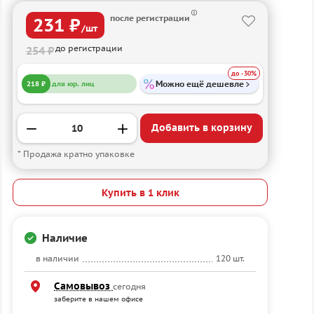
после регистрации
231 ₽
/шт
до регистрации
254 ₽
до -30%
Можно ещё дешевле
218 ₽
для юр. лиц
Добавить в корзину
* Продажа кратно упаковке
Купить в 1 клик
Наличие
в наличии
120 шт.
Самовывоз
сегодня
заберите в нашем офисе