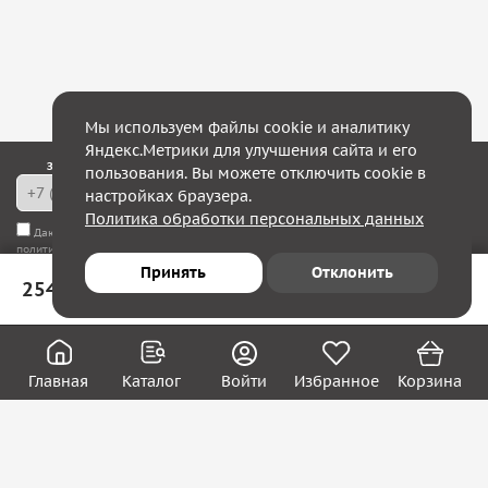
Мы используем файлы cookie и аналитику
Яндекс.Метрики для улучшения сайта и его
Закажите обратный звонок — в течение 10 минут мы с Вами свяжемся!
пользования. Вы можете отключить cookie в
настройках браузера.
Политика обработки персональных данных
Даю согласие на
обработку моих персональных данных
, а также соглашаюсь с
политикой конфиденциальности
Принять
Отклонить
254 ₽
В корзину
Юридическим лицам
Акции
Вакансии
Главная
Каталог
Войти
Избранное
Корзина
Контакты
Покупателям
О нас
О компании