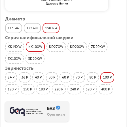
Диаметр
115 мм
125 мм
150 мм
Серия шлифовальной шкурки
KK19XW
KK10XW
KD27XW
KD20XW
ZD20XW
ZK10XW
SD20XW
Зернистость
24 P
36 P
40 P
50 P
60 P
70 P
80 P
100 P
120 P
150 P
180 P
220 P
240 P
320 P
400 P
БАЗ
Оригинал