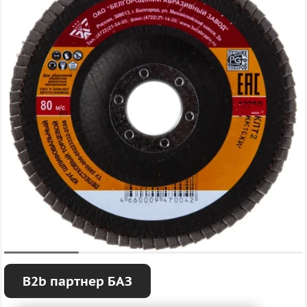
B2b партнер БАЗ