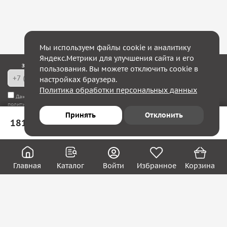
Мы используем файлы cookie и аналитику
Яндекс.Метрики для улучшения сайта и его
Закажите обратный звонок — в течение 10 минут мы с Вами свяжемся!
пользования. Вы можете отключить cookie в
настройках браузера.
Политика обработки персональных данных
Даю согласие на
обработку моих персональных данных
, а также соглашаюсь с
политикой конфиденциальности
Принять
Отклонить
181 ₽
В корзину
Юридическим лицам
Акции
Вакансии
Главная
Каталог
Войти
Избранное
Корзина
Контакты
Покупателям
О нас
О компании
Блог
Реквизиты