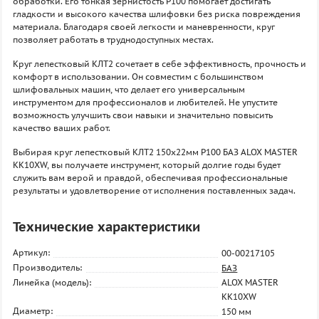
обработки. Его тонкая зернистость P100 помогает достигать
гладкости и высокого качества шлифовки без риска повреждения
материала. Благодаря своей легкости и маневренности, круг
позволяет работать в труднодоступных местах.
Круг лепестковый КЛТ2 сочетает в себе эффективность, прочность и
комфорт в использовании. Он совместим с большинством
шлифовальных машин, что делает его универсальным
инструментом для профессионалов и любителей. Не упустите
возможность улучшить свои навыки и значительно повысить
качество ваших работ.
Выбирая круг лепестковый КЛТ2 150х22мм P100 БАЗ ALOX MASTER
KK10XW, вы получаете инструмент, который долгие годы будет
служить вам верой и правдой, обеспечивая профессиональные
результаты и удовлетворение от исполнения поставленных задач.
Технические характеристики
Артикул:
00-00217105
Производитель:
БАЗ
Линейка (модель):
ALOX MASTER
KK10XW
Диаметр:
150 мм