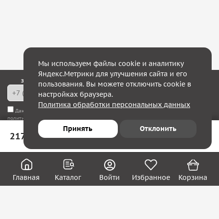
Мы используем файлы cookie и аналитику
Яндекс.Метрики для улучшения сайта и его
Закажите обратный звонок — в течение 10 минут мы с Вами свяжемся!
пользования. Вы можете отключить cookie в
настройках браузера.
Политика обработки персональных данных
Даю согласие на
обработку моих персональных данных
, а также соглашаюсь с
политикой конфиденциальности
Принять
Отклонить
217 ₽
В корзину
Юридическим лицам
Акции
Вакансии
Главная
Каталог
Войти
Избранное
Корзина
Контакты
Покупателям
О нас
О компании