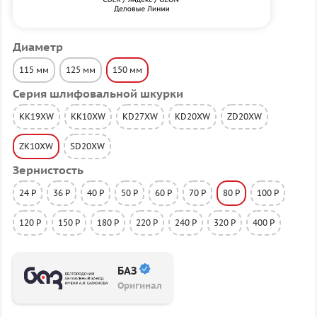
Диаметр
115 мм
125 мм
150 мм
Серия шлифовальной шкурки
KK19XW
KK10XW
KD27XW
KD20XW
ZD20XW
ZK10XW
SD20XW
Зернистость
24 P
36 P
40 P
50 P
60 P
70 P
80 P
100 P
120 P
150 P
180 P
220 P
240 P
320 P
400 P
БАЗ
Оригинал