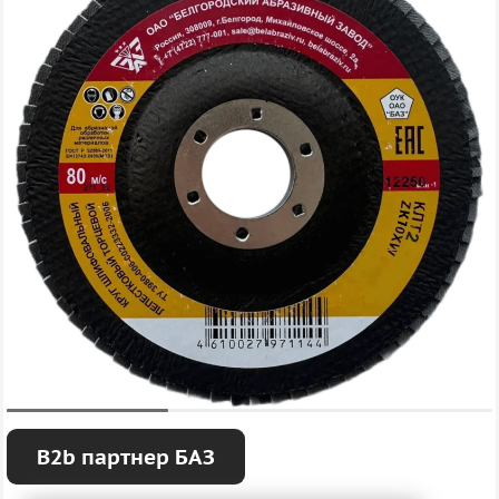
B2b партнер БАЗ