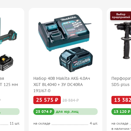
Выбор
предприятий
ая
Набор 40В Makita АКБ 4.0Ач
Перфорат
XT 125 мм
XGT BL4040 + ЗУ DC40RA
SDS-plus 
191J67-0
25 575 ₽
13 382
₽
28 584 ₽
ц
25 074 ₽
для юр. лиц
13 120 ₽
11 шт.
на складе
4 шт.
на складе
в наличии 