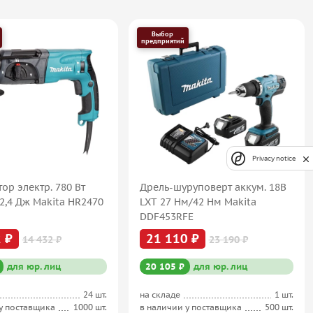
Выбор
предприятий
Privacy notice
ор электр. 780 Вт
Дрель-шуруповерт аккум. 18В
2,4 Дж Makita HR2470
LXT 27 Нм/42 Нм Makita
DDF453RFE
 ₽
21 110 ₽
14 432 ₽
23 190 ₽
для юр. лиц
20 105 ₽
для юр. лиц
24 шт.
на складе
1 шт.
у поставщика
1000 шт.
в наличии у поставщика
500 шт.