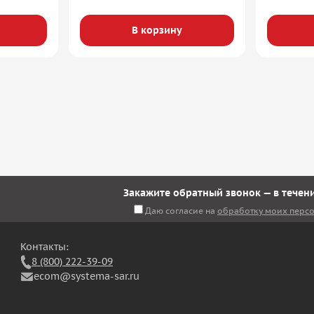
В корзину
Закажите обратный звонок — в течени
Даю согласие на
обработку моих перс
Контакты:
8 (800) 222-39-09
ecom@systema-sar.ru