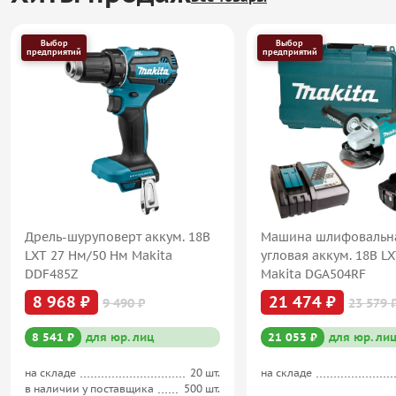
Выбор
Выбор
предприятий
предприятий
Дрель-шуруповерт аккум. 18В
Машина шлифовальн
LXT 27 Нм/50 Нм Makita
угловая аккум. 18В L
DDF485Z
Makita DGA504RF
8 968 ₽
21 474 ₽
9 490 ₽
23 579 
8 541 ₽
для юр. лиц
21 053 ₽
для юр. ли
на складе
20 шт.
на складе
в наличии у поставщика
500 шт.