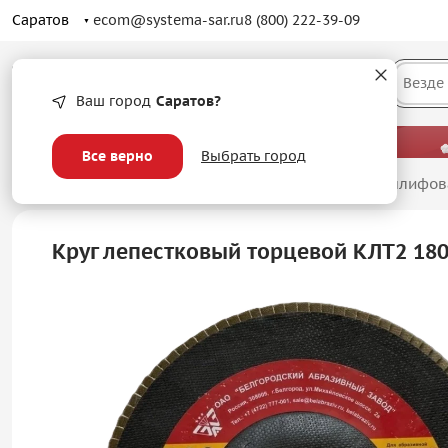
Саратов
ecom@systema-sar.ru
8 (800) 222-39-09
Каталог
Везде
Ваш город
Саратов?
— больше, чем просто оптовые цены.
Все верно
Выбрать город
Главная
/
Абразивные материалы
/
Лепестковые шлифов
Круг лепестковый торцевой КЛТ2 18