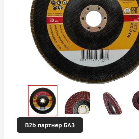
B2b партнер БАЗ