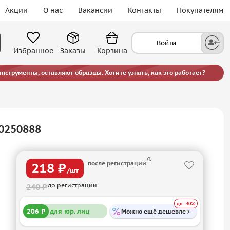
Акции
О нас
Вакансии
Контакты
Покупателям
Войти
Избранное
Заказы
Корзина
струменты, оставляют образцы. Хотите узнать, как это работает?
0250888
после регистрации
218 ₽
/шт
до регистрации
240 ₽
до -30%
206 ₽
для юр. лиц
Можно ещё дешевле