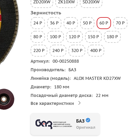
ZD20XW
ZK10XW
SD20XW
Зернистость
24 P
36 P
40 P
50 P
60 P
70 P
80 P
100 P
120 P
150 P
180 P
220 P
240 P
320 P
400 P
Артикул
00-00250888
Производитель
БАЗ
Линейка (модель)
ALOX MASTER KD27XW
Диаметр
180 мм
Посадочный диаметр диска
22 мм
Все характеристики
БАЗ
Оригинал