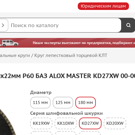
Юридическим лицам
Наши эксперты выезжают на предприятия, подбирают ин
альные круги
/
Круг лепестковый торцевой КЛТ
0х22мм P60 БАЗ ALOX MASTER KD27XW 00-0
Диаметр
115 мм
125 мм
180 мм
Серия шлифовальной шкурки
KK19XW
KK10XW
KD27XW
KD20XW